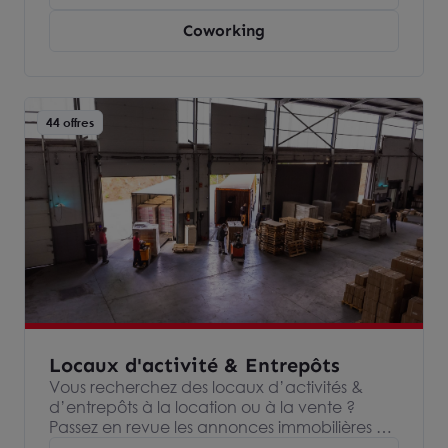
bureaux & locaux professionnels partout en
Coworking
France Ce site présente une sélection
d’offres. D’autres biens sont disponibles sur le
marché. Alors surtout, contactez-nous
directement, sans engagement.
44 offres
Locaux d'activité & Entrepôts
Vous recherchez des locaux d’activités &
d’entrepôts à la location ou à la vente ?
Passez en revue les annonces immobilières de
nos agences Arthur Loyd, spécialisées dans