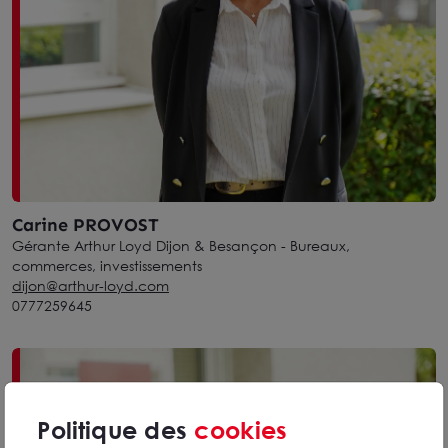
Carine PROVOST
Gérante Arthur Loyd Dijon & Besançon - Bureaux,
commerces, investissements
dijon@arthur-loyd.com
0777259645
Politique des
cookies