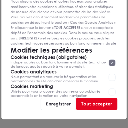
Nous utilisons des cookies et autres traceurs pour analyser,
améliorer votre expérience utilisateur, réaliser des statistiques
de mesure d’audience et vous permettre de lire des vidéos.
Vous pouvez à tout moment modifier vos paramètres de
cookies en désactivant le bouton « Cookies Google Analytics ».
En cliquant sur le bouton «
TOUT ACCEPTER
», vous acceptez le
dépôt de l’ensemble des cookies. Dans le cas où vous cliquez
sur «
ENREGISTRER
» et refusez les cookies proposés, seuls les
cookies techniques nécessaires au bon fonctionnement du site
Modifier les préférences
seront déposés. Pour plus d’informations, vous pouvez consulter
«
Protection des données à caractère
la page
Cookies techniques (obligatoires)
personnel
».
Lorsque vous naviguez sur notre site internet, il
Indispensables au bon fonctionnement du site (ex. : choix
peut être amenée à déposer des cookies. Vous avez la
de langue, accès sécurisé à votre compte).
possibilité de désactiver les cookies, ces réglages ne seront
Cookies analytiques
valables que sur le navigateur que vous utilisez actuellement
Nous permettent de mesurer la fréquentation et les
performances du site afin d’en améliorer le contenu.
Cookies marketing
Utilisés pour vous proposer des contenus ou publicités
personnalisés en fonction de votre navigation.
Carine DENIZOT
Enregistrer
Tout accepter
Consultante Activités
dijon@arthur-loyd.com
0787357443