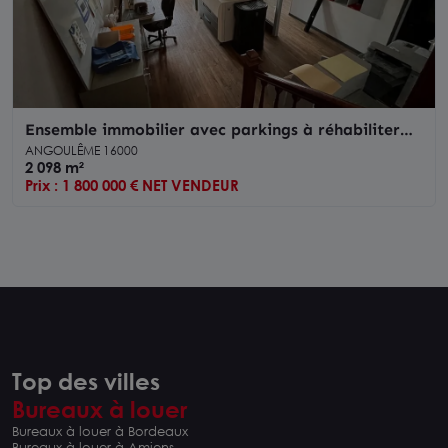
Ensemble immobilier avec parkings à réhabiliter
centre-ville d'Angoulême
ANGOULÊME 16000
2 098 m²
Prix : 1 800 000 € NET VENDEUR
Top des villes
Bureaux à louer
Bureaux à louer à Bordeaux
Bureaux à louer à Amiens