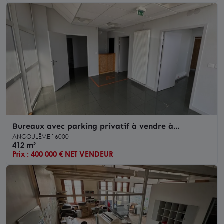
Bureaux avec parking privatif à vendre à
ANGOULEME
ANGOULÊME 16000
412 m²
Prix : 400 000 € NET VENDEUR