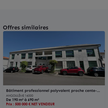
Offres similaires
Bâtiment professionnel polyvalent proche cente-
ville ANGOULEME
ANGOULÊME 16000
De 190 m² à 690 m²
Prix : 500 000 € NET VENDEUR