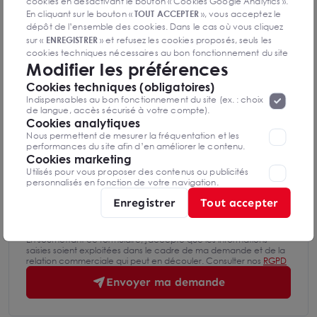
cookies en désactivant le bouton « Cookies Google Analytics ».
En cliquant sur le bouton «
TOUT ACCEPTER
», vous acceptez le
Nom Prénom
dépôt de l’ensemble des cookies. Dans le cas où vous cliquez
sur «
ENREGISTRER
» et refusez les cookies proposés, seuls les
cookies techniques nécessaires au bon fonctionnement du site
Modifier les préférences
seront déposés. Pour plus d’informations, vous pouvez consulter
Email
«
Protection des données à caractère
la page
Cookies techniques (obligatoires)
personnel
».
Lorsque vous naviguez sur notre site internet, il
Indispensables au bon fonctionnement du site (ex. : choix
peut être amenée à déposer des cookies. Vous avez la
de langue, accès sécurisé à votre compte).
Téléphone
possibilité de désactiver les cookies, ces réglages ne seront
Cookies analytiques
valables que sur le navigateur que vous utilisez actuellement
Nous permettent de mesurer la fréquentation et les
performances du site afin d’en améliorer le contenu.
Cookies marketing
Message
Utilisés pour vous proposer des contenus ou publicités
personnalisés en fonction de votre navigation.
Enregistrer
Tout accepter
En soumettant ce formulaire, j'accepte que les informations
saisies soient exploitées dans le cadre de ma demande et de la
relation commerciale qui peut en découler. Consulter nos
RGPD
Envoyer ma demande