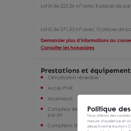
Lot i4 de 223,36 m² avec 8 places de par
Lot i5 de 271,53 m² avec 10 places de pa
Demander plus d'informations au consei
Consulter les honoraires
Prestations et équipement
Climatisation réversible
Accès PMR
Ascenseurs
Politique de
Compteur électrique indépendant
par lot
Nous utilisons des cookies
mesure d’audience et vou
Compteurs d'eau divisionnaires
désactivant le bouton « C