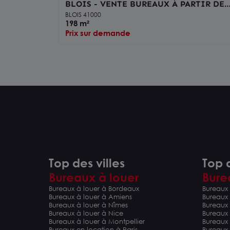
BLOIS - VENTE BUREAUX À PARTIR DE
197,76 M² - ACCÈS A10 À 5 MN
BLOIS 41000
198 m²
Prix sur demande
Top des villes
Top d
Bureaux à louer
Bure
Bureaux à louer à Bordeaux
Bureaux 
Bureaux à louer à Amiens
Bureaux
Bureaux à louer à Nîmes
Bureaux 
Bureaux à louer à Nice
Bureaux
Bureaux à louer à Montpellier
Bureaux
Bureaux en location à Paris
Bureaux 