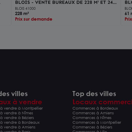
BLOIS - VENTE BUREAUX DE 228 M² ET 243
BL
M² - AU PIED DE LA GARE DE BLOIS
QU
BLOIS 41000
BLO
228 m²
61 
Prix sur demande
Pri
es villes
Top des villes
aux à vendre
Locaux commerc
à vendre à Montpellier
Commerces à Bordeaux
 à vendre à Nîmes
Commerces à Amiens
à vendre à Béziers
Commerces à Nîmes
 à vendre à Bordeaux
Commerces à Montpellier
 à vendre à Amiens
Commerces à Béziers
à vendre à Paris
Commerces à Lille