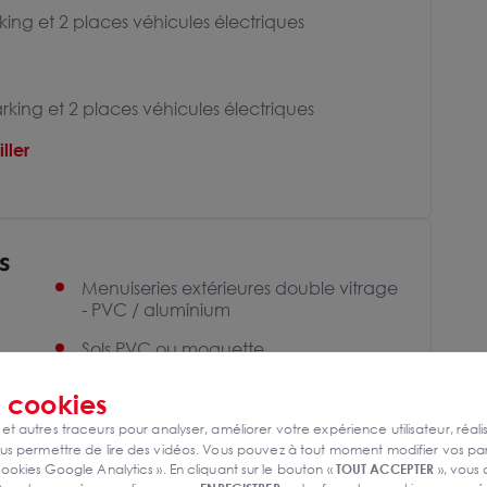
king et 2 places véhicules électriques
rking et 2 places véhicules électriques
ller
s
Menuiseries extérieures double vitrage
- PVC / aluminium
Sols PVC ou moquette
Faux plafond et éclairage pavés LED
s
cookies
Sanitaires privatifs dans chaque lot
 et autres traceurs pour analyser, améliorer votre expérience utilisateur, réali
s permettre de lire des vidéos. Vous pouvez à tout moment modifier vos p
1 place de stationnement pour 25 m²
ookies Google Analytics ». En cliquant sur le bouton «
TOUT ACCEPTER
», vous