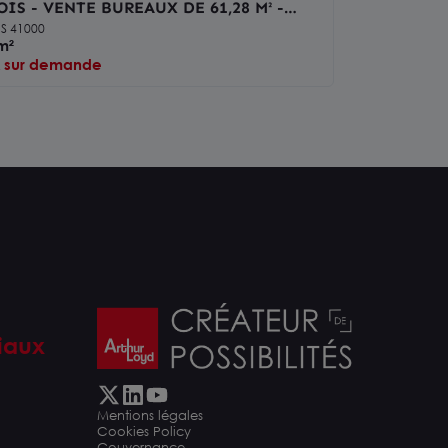
OIS - VENTE BUREAUX DE 61,28 M² -
ARTIER ADMINISTRATIF
IS 41000
m²
x sur demande
iaux
Mentions légales
Cookies Policy
Gouvernance