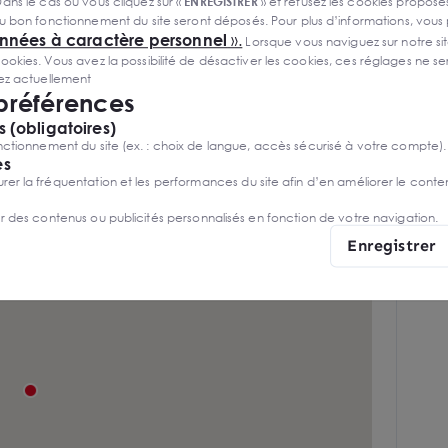
de bureaux
ans le cas où vous cliquez sur «
ENREGISTRER
» et refusez les cookies proposés
u bon fonctionnement du site seront déposés. Pour plus d’informations, vous
50 places visiteurs sur l'ensemble du
onnées à caractère personnel
».
Lorsque vous naviguez sur notre site
site pour l'ensemble des occupants
ies. Vous avez la possibilité de désactiver les cookies, ces réglages ne ser
sez actuellement
Bornes de recharge électriques
 préférences
possibles
 (obligatoires)
ctionnement du site (ex. : choix de langue, accès sécurisé à votre compte).
es
r la fréquentation et les performances du site afin d’en améliorer le conte
er des contenus ou publicités personnalisés en fonction de votre navigation.
Enregistrer