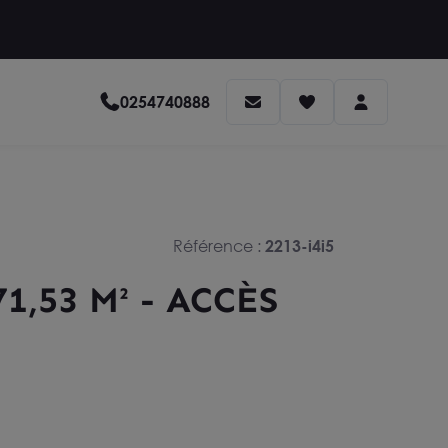
0254740888
Référence :
2213-i4i5
1,53 M² - ACCÈS