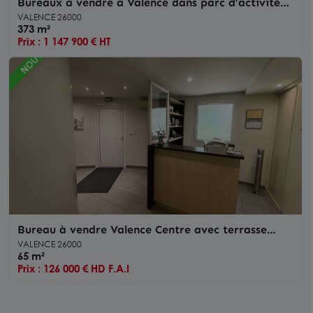
Bureaux à vendre à Valence dans parc d’activité
avec terrasses et parkings
VALENCE 26000
373 m²
Prix : 1 147 900 € HT
Bureau à vendre Valence Centre avec terrasse
privative jardin et parking
VALENCE 26000
65 m²
Prix : 126 000 € HD F.A.I