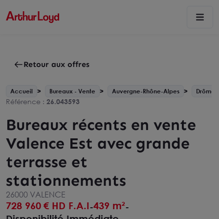
Retour aux offres
Accueil
Bureaux - Vente
Auvergne-Rhône-Alpes
Drôme -
Référence :
26.043593
Bureaux récents en vente
Valence Est avec grande
terrasse et
stationnements
26000 VALENCE
728 960
€ HD F.A.I
439 m²
-
-
Disponibilité Immédiate