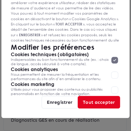
améliorer votre expérience utilisateur, réaliser des statistiques
Voir le tableau complet
de mesure d’audience et vous permettre de lire des vidéos.
Vous pouvez à tout moment modifier vos paramètres de
cookies en désactivant le bouton « Cookies Google Analytics ».
En cliquant sur le bouton «
TOUT ACCEPTER
», vous acceptez le
dépôt de l’ensemble des cookies. Dans le cas où vous cliquez
DPE & GES
sur «
ENREGISTRER
» et refusez les cookies proposés, seuls les
Diagnostic de performance énergétique
cookies techniques nécessaires au bon fonctionnement du site
Modifier les préférences
seront déposés. Pour plus d’informations, vous pouvez consulter
«
Protection des données à caractère
la page
Cookies techniques (obligatoires)
personnel
».
Lorsque vous naviguez sur notre site internet, il
Indispensables au bon fonctionnement du site (ex. : choix
peut être amenée à déposer des cookies. Vous avez la
de langue, accès sécurisé à votre compte).
possibilité de désactiver les cookies, ces réglages ne seront
Cookies analytiques
Diagnostics DPE en cours de réalisation
valables que sur le navigateur que vous utilisez actuellement
Nous permettent de mesurer la fréquentation et les
performances du site afin d’en améliorer le contenu.
Cookies marketing
Utilisés pour vous proposer des contenus ou publicités
Indice d'émission de gaz à effet de serre
personnalisés en fonction de votre navigation.
Enregistrer
Tout accepter
Diagnostics GES en cours de réalisation