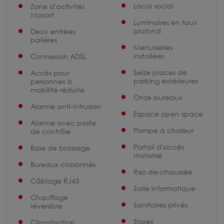
Local social
Zone d'activités
Mozart
Luminaires en faux
plafond
Deux entrées
palières
Menuiseries
installées
Connexion ADSL
Seize places de
Accès pour
parking extérieures
personnes à
mobilité réduite
Onze bureaux
Alarme anti-intrusion
Espace open space
Alarme avec poste
Pompe à chaleur
de contrôle
Portail d'accès
Baie de brassage
motorisé
Bureaux cloisonnés
Rez-de-chaussée
Câblage RJ45
Salle informatique
Chauffage
Sanitaires privés
réversible
Stores
Climatisation