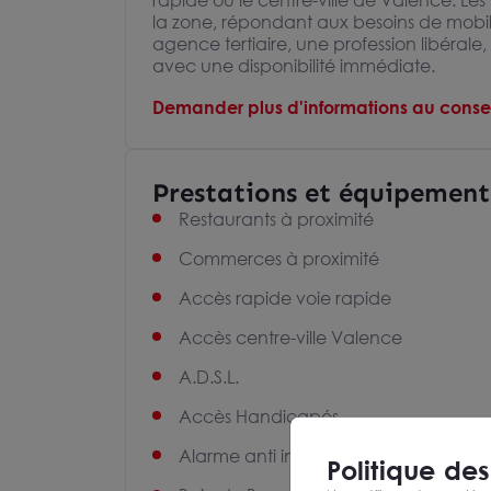
rapide ou le centre-ville de Valence. L
la zone, répondant aux besoins de mobili
agence tertiaire, une profession libérale
avec une disponibilité immédiate.
Demander plus d'informations au consei
Prestations et équipement
Restaurants à proximité
Commerces à proximité
Accès rapide voie rapide
Accès centre-ville Valence
A.D.S.L.
Accès Handicapés
Alarme anti intrusions
Politique de