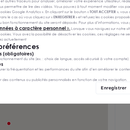
Sanitaires privés
 et autres traceurs pour analyser, améliorer votre expérience utilisateur, réali
s permettre de lire des vidéos. Vous pouvez à tout moment modifier vos p
Téléphone câblé
ookies Google Analytics ». En cliquant sur le bouton «
TOUT ACCEPTER
», vous
ans le cas où vous cliquez sur «
ENREGISTRER
» et refusez les cookies proposés
Vitrine
u bon fonctionnement du site seront déposés. Pour plus d’informations, vous
onnées à caractère personnel
».
Lorsque vous naviguez sur notre site
Disponibilité immédiate
ies. Vous avez la possibilité de désactiver les cookies, ces réglages ne ser
sez actuellement
Environnement dynamique
 préférences
 (obligatoires)
ctionnement du site (ex. : choix de langue, accès sécurisé à votre compte).
es
r la fréquentation et les performances du site afin d’en améliorer le conte
er des contenus ou publicités personnalisés en fonction de votre navigation.
Enregistrer