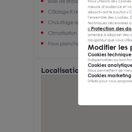
Baie de Brassage
Nous utilisons des cookies
mesure d’audience et vou
Câblage RJ45
désactivant le bouton « C
l’ensemble des cookies. D
Chauffage réversible
techniques nécessaires a
«
Protection des d
Climatisation
amenée à déposer des cook
navigateur que vous utili
Faux plancher
Modifier les
Cookies techniques
Indispensables au bon fon
Cookies analytiqu
Localisation et Transports
Nous permettent de mesure
Cookies marketing
Utilisés pour vous propos