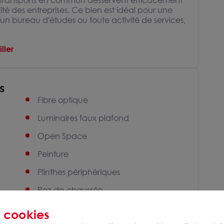
es transports en commun desservent efficacement
té des entreprises. Ce bien est idéal pour une
, un bureau d'études ou toute activité de services,
ller
s
Fibre optique
Luminaires faux plafond
Open Space
Peinture
Plinthes périphériques
Rez-de-chaussée
Salle informatique
s
cookies