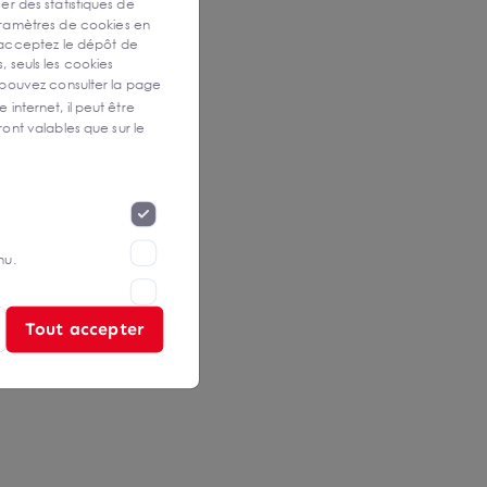
ser des statistiques de
aramètres de cookies en
 acceptez le dépôt de
, seuls les cookies
 pouvez consulter la page
 internet, il peut être
ont valables que sur le
nu.
Tout accepter