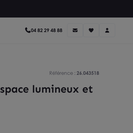
04 82 29 48 88
Référence :
26.043518
 space lumineux et