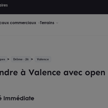
aires
caux commerciaux
Terrains
lpes
Drôme - 26
Valence
ndre à Valence avec open
té Immédiate