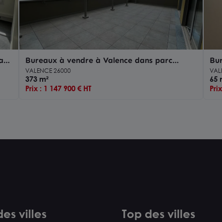
 axe
Bureaux à vendre à Valence dans parc
Bur
d’activité avec terrasses et parkings
ter
VALENCE 26000
VAL
373 m²
65 
Prix : 1 147 900 € HT
Pri
es villes
Top des villes