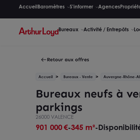
Accueil
Baromètres
S'informer
Agences
Propriét
Bureaux
Activité / Entrepôts
Lo
Retour aux offres
Accueil
Bureaux - Vente
Auvergne-Rhône-A
Bureaux neufs à ve
parkings
26000 VALENCE
901 000
€
345 m²
Disponibili
-
-