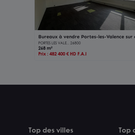
Bureaux à vendre Portes-les-Valence sur
principal avec parking
PORTES LES VALE... 26800
268 m²
Prix : 482 400 € HD F.A.I
Top des villes
Top d