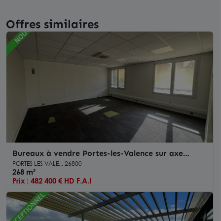
Offres similaires
Bureaux à vendre Portes-les-Valence sur axe
principal avec parking
PORTES LES VALE... 26800
268 m²
Prix : 482 400 € HD F.A.I