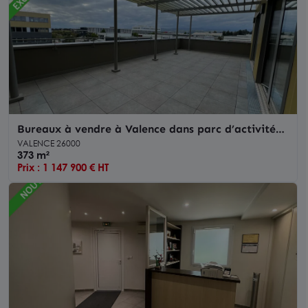
Bureaux à vendre à Valence dans parc d’activité
avec terrasses et parkings
VALENCE 26000
373 m²
Prix : 1 147 900 € HT