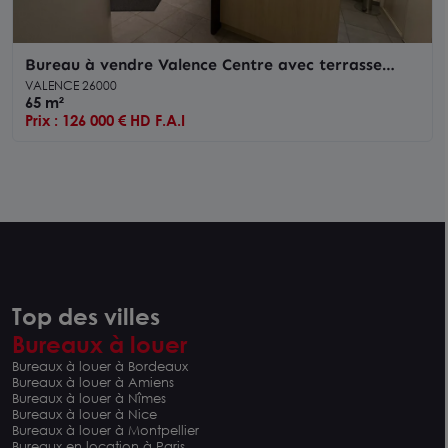
Bureau à vendre Valence Centre avec terrasse
privative jardin et parking
VALENCE 26000
65 m²
Prix : 126 000 € HD F.A.I
Top des villes
Bureaux à louer
Bureaux à louer à Bordeaux
Bureaux à louer à Amiens
Bureaux à louer à Nîmes
Bureaux à louer à Nice
Bureaux à louer à Montpellier
Bureaux en location à Paris