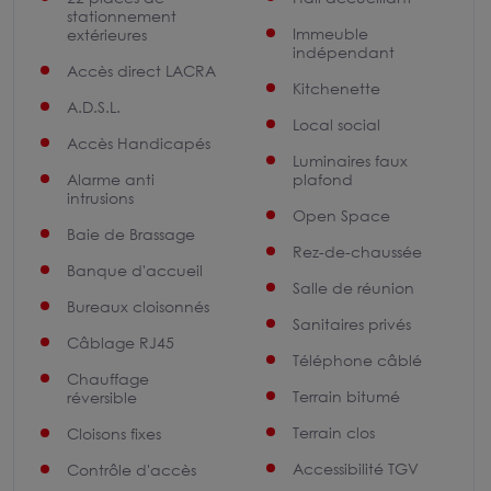
stationnement
Immeuble
extérieures
indépendant
Accès direct LACRA
Kitchenette
A.D.S.L.
Local social
Accès Handicapés
Luminaires faux
Alarme anti
plafond
intrusions
Open Space
Baie de Brassage
Rez-de-chaussée
Banque d'accueil
Salle de réunion
Bureaux cloisonnés
Sanitaires privés
Câblage RJ45
Téléphone câblé
Chauffage
Terrain bitumé
réversible
Terrain clos
Cloisons fixes
Accessibilité TGV
Contrôle d'accès