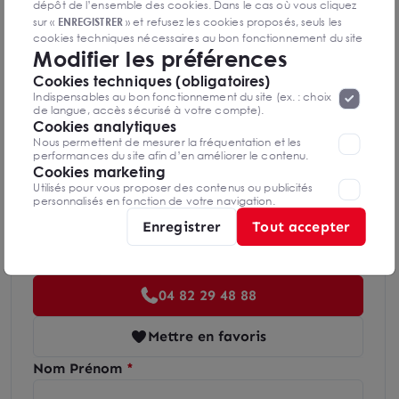
dépôt de l’ensemble des cookies. Dans le cas où vous cliquez
sur «
ENREGISTRER
» et refusez les cookies proposés, seuls les
cookies techniques nécessaires au bon fonctionnement du site
Indice d'émission de gaz à effet de serre
Modifier les préférences
seront déposés. Pour plus d’informations, vous pouvez consulter
«
Protection des données à caractère
la page
Cookies techniques (obligatoires)
personnel
».
Lorsque vous naviguez sur notre site internet, il
Indispensables au bon fonctionnement du site (ex. : choix
peut être amenée à déposer des cookies. Vous avez la
de langue, accès sécurisé à votre compte).
possibilité de désactiver les cookies, ces réglages ne seront
Cookies analytiques
Diagnostics GES en cours de réalisation
valables que sur le navigateur que vous utilisez actuellement
Nous permettent de mesurer la fréquentation et les
performances du site afin d’en améliorer le contenu.
Cookies marketing
Utilisés pour vous proposer des contenus ou publicités
personnalisés en fonction de votre navigation.
Enregistrer
Tout accepter
Jérémie GRELIER
Valence
04 82 29 48 88
Mettre en favoris
Nom Prénom