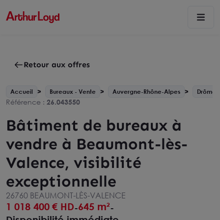
Retour aux offres
Accueil
Bureaux - Vente
Auvergne-Rhône-Alpes
Drôme -
Référence :
26.043550
Bâtiment de bureaux à
vendre à Beaumont-lès-
Valence, visibilité
exceptionnelle
26760 BEAUMONT-LÈS-VALENCE
1 018 400
€ HD
645 m²
-
-
Disponibilité immédiate