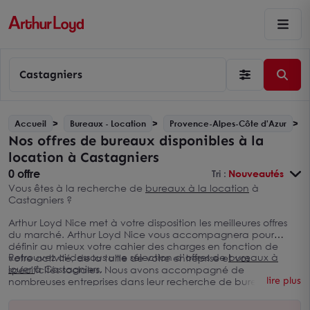
Castagniers
Accueil
Bureaux - Location
Provence-Alpes-Côte d'Azur
Nos offres de bureaux disponibles à la
location à Castagniers
0 offre
Tri :
Nouveautés
Vous êtes à la recherche de
bureaux à la location
à
Castagniers ?
Arthur Loyd Nice met à votre disposition les meilleures offres
du marché. Arthur Loyd Nice vous accompagnera pour
définir au mieux votre cahier des charges en fonction de
Retrouvez ci-dessous une sélection d’offres de
bureaux à
votre activité, de la taille de votre entreprise et vos
louer
à Castagniers.
spécificités sociales. Nous avons accompagné de
lire plus
nombreuses entreprises dans leur recherche de bureaux à la
location à Castagniers et nous disposons d’une
connaissance approfondie du marché immobilier local :