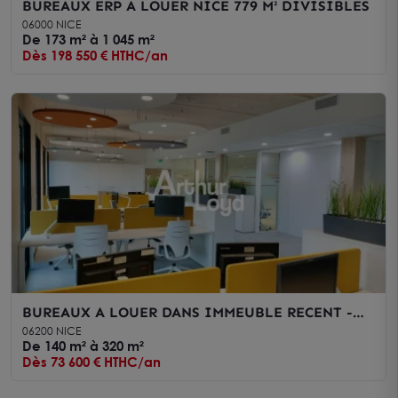
BUREAUX ERP A LOUER NICE 779 M² DIVISIBLES
06000 NICE
De 173 m² à 1 045 m²
Dès 198 550 € HTHC/an
BUREAUX A LOUER DANS IMMEUBLE RECENT -
NICE
06200 NICE
De 140 m² à 320 m²
Dès 73 600 € HTHC/an