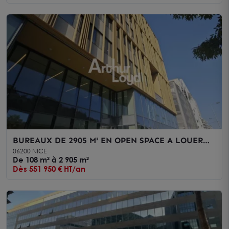
BUREAUX DE 2905 M² EN OPEN SPACE A LOUER
SUR NICE OUEST A PARTIR DE 108M²
06200 NICE
De 108 m² à 2 905 m²
Dès 551 950 € HT/an