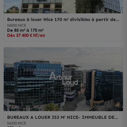
Bureaux à louer Nice 170 m² divisibles à partir de
85 m²
06000 NICE
De 85 m² à 170 m²
Dès 37 400 € HT/an
BUREAUX A LOUER 253 M² NICE- IMMEUBLE DE
STANDING QUARTIER D'AFFAIRES
06200 NICE