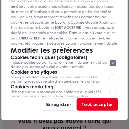
Nous utilisons des cookies et autres traceurs pour analyser,
améliorer votre expérience utilisateur, réaliser des statistiques
de mesure d’audience et vous permettre de lire des vidéos.
Vous pouvez à tout moment modifier vos paramètres de
cookies en désactivant le bouton « Cookies Google Analytics ».
En cliquant sur le bouton «
TOUT ACCEPTER
», vous acceptez le
dépôt de l’ensemble des cookies. Dans le cas où vous cliquez
sur «
ENREGISTRER
» et refusez les cookies proposés, seuls les
cookies techniques nécessaires au bon fonctionnement du site
Modifier les préférences
seront déposés. Pour plus d’informations, vous pouvez consulter
«
Protection des données à caractère
la page
Cookies techniques (obligatoires)
personnel
».
Lorsque vous naviguez sur notre site internet, il
Indispensables au bon fonctionnement du site (ex. : choix
peut être amenée à déposer des cookies. Vous avez la
de langue, accès sécurisé à votre compte).
possibilité de désactiver les cookies, ces réglages ne seront
Cookies analytiques
valables que sur le navigateur que vous utilisez actuellement
Nous permettent de mesurer la fréquentation et les
performances du site afin d’en améliorer le contenu.
BUREAUX EN OPEN SPACE DES 36 M² A LOUER
Cookies marketing
NICE OUEST AVEC PARKING PRIVATIF
06200 NICE
Utilisés pour vous proposer des contenus ou publicités
De 36 m² à 927 m²
personnalisés en fonction de votre navigation.
Dès 157 590 € HTHC/an
Enregistrer
Tout accepter
Vous n’avez pas trouvé l’offre qui
vous convient ?