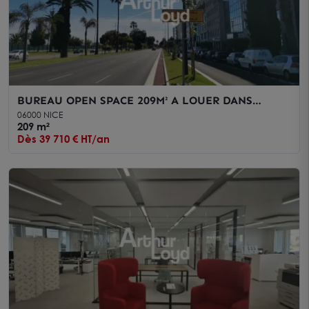
BUREAU OPEN SPACE 209M² A LOUER DANS
IMMEUBLE AVEC EMPLACEMENT STRATEGIQUE
06000 NICE
VUE MER
209 m²
Dès 39 710 € HT/an