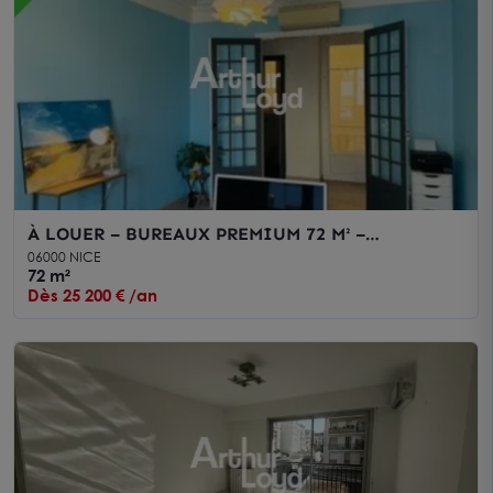
À LOUER – BUREAUX PREMIUM 72 M² –
IMMEUBLE BOURGEOIS
06000 NICE
72 m²
Dès 25 200 € /an