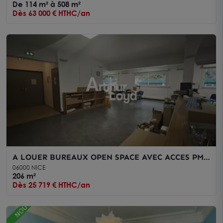
De 114 m² à 508 m²
Dès 63 000 € HTHC/an
A LOUER BUREAUX OPEN SPACE AVEC ACCES PMR
NICE QUARTIER DE LA MADELEINE. 206M² DE
06000 NICE
SURFACE DE BUREAUX
206 m²
Dès 25 719 € HTHC/an