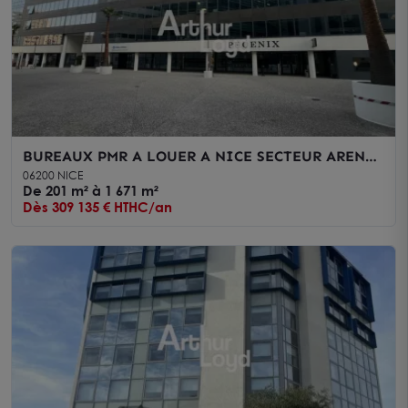
BUREAUX PMR A LOUER A NICE SECTEUR ARENAS
AVEC PARKING
06200 NICE
De 201 m² à 1 671 m²
Dès 309 135 € HTHC/an