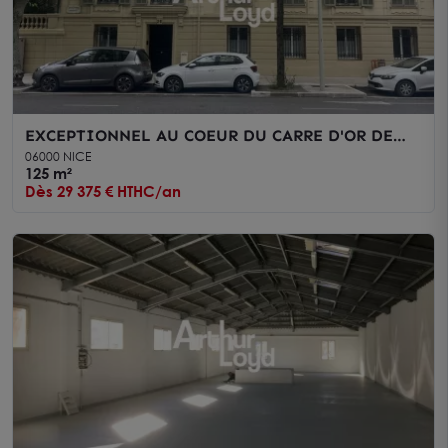
EXCEPTIONNEL AU COEUR DU CARRE D'OR DE
NICE BUREAU A LOUER DE 125M² DANS
06000 NICE
IMMEUBLE BOURGEOIS
125 m²
Dès 29 375 € HTHC/an