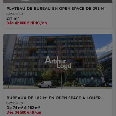
PLATEAU DE BUREAU EN OPEN SPACE DE 291 M²
06200 NICE
291 m²
Dès 42 000 € HTHC/an
BUREAUX DE 182 M² EN OPEN SPACE A LOUER
SUR NICE OUEST A PARTIR DE 74 M²
06200 NICE
De 74 m² à 182 m²
Dès 34 580 € HT/an