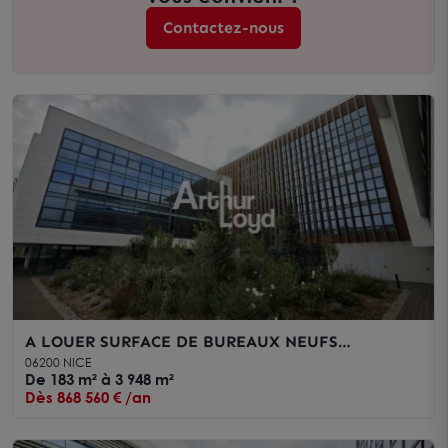
Contactez-nous
A LOUER SURFACE DE BUREAUX NEUFS
AMENAGES DANS IMMEUBLE DERNIERE
06200 NICE
GENERATION
De 183 m² à 3 948 m²
Dès 868 560 € /an