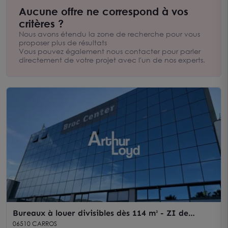
nous mettons notre expertise au service de votre société afin
Aucune offre ne correspond à vos
de trouver le bureau adapté à votre activité. Premier réseau
critères ?
national de conseil en immobilier d’entreprise, Arthur Loyd
favorise depuis plus de 30 ans le succès des entreprises de
Nous avons étendu la zone de recherche pour vous
toutes tailles en les aidant à réaliser leur projet immobilier sur
proposer plus de résultats
l’ensemble de la Région Alpes maritimes et l'Est du Var.
Vous pouvez également nous contacter pour parler
directement de votre projet avec l'un de nos experts.
Bureaux à louer divisibles dès 114 m² - ZI de
Carros
06510 CARROS