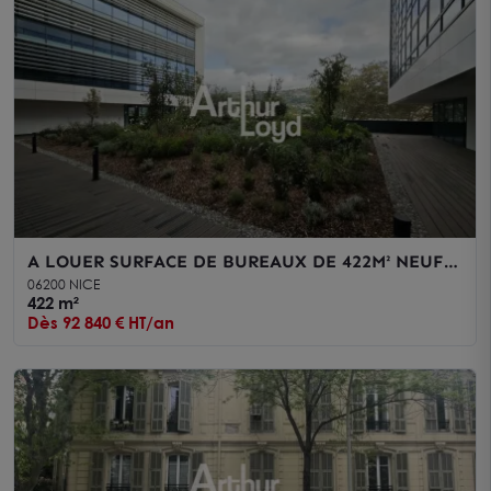
A LOUER SURFACE DE BUREAUX DE 422M² NEUFS
AMENAGES DANS IMMEUBLE DERNIERE
06200 NICE
GENERATION
422 m²
Dès 92 840 € HT/an