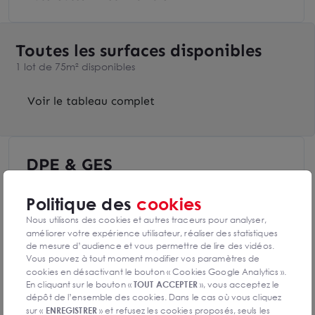
Toutes les surfaces disponibles
1 lot de 75m² disponibles
Voir le tableau complet
DPE & GES
Diagnostic de performance énergétique
Politique des
cookies
Nous utilisons des cookies et autres traceurs pour analyser,
améliorer votre expérience utilisateur, réaliser des statistiques
de mesure d’audience et vous permettre de lire des vidéos.
Diagnostics DPE en cours de réalisation
Vous pouvez à tout moment modifier vos paramètres de
cookies en désactivant le bouton « Cookies Google Analytics ».
En cliquant sur le bouton «
TOUT ACCEPTER
», vous acceptez le
dépôt de l’ensemble des cookies. Dans le cas où vous cliquez
Indice d'émission de gaz à effet de serre
sur «
ENREGISTRER
» et refusez les cookies proposés, seuls les