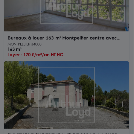
Bureaux à louer 163 m² Montpellier centre avec
rénovation complète
MONTPELLIER 34000
163 m²
Loyer : 170 €/m²/an HT HC