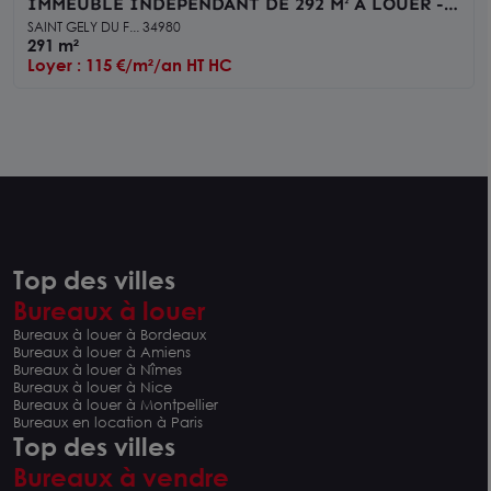
IMMEUBLE INDEPENDANT DE 292 M² A LOUER -
ST GELY DU FESC - FONCIER DE 1 200 M²
SAINT GELY DU F... 34980
291 m²
Loyer : 115 €/m²/an HT HC
Top des villes
Bureaux à louer
Bureaux à louer à Bordeaux
Bureaux à louer à Amiens
Bureaux à louer à Nîmes
Bureaux à louer à Nice
Bureaux à louer à Montpellier
Bureaux en location à Paris
Top des villes
Bureaux à vendre