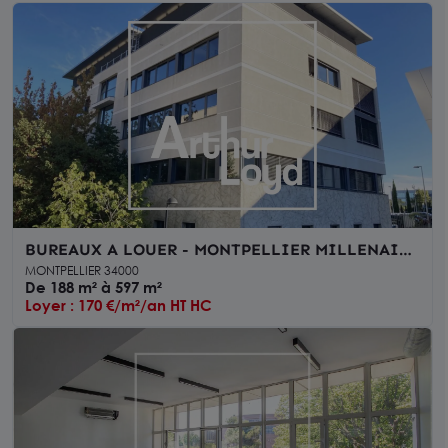
BUREAUX A LOUER - MONTPELLIER MILLENAIRE
ODYSSEUM - PROCHE TRAMWAY
MONTPELLIER 34000
De 188 m² à 597 m²
Loyer : 170 €/m²/an HT HC