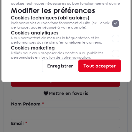
cookies techniques nécessaires au bon fonctionnement du site
Modifier les préférences
seront déposés. Pour plus d’informations, vous pouvez consulter
«
Protection des données à caractère
la page
Cookies techniques (obligatoires)
personnel
».
Lorsque vous naviguez sur notre site internet, il
Indispensables au bon fonctionnement du site (ex. : choix
Diagnostics GES en cours de réalisation
peut être amenée à déposer des cookies. Vous avez la
de langue, accès sécurisé à votre compte).
possibilité de désactiver les cookies, ces réglages ne seront
Cookies analytiques
valables que sur le navigateur que vous utilisez actuellement
Nous permettent de mesurer la fréquentation et les
performances du site afin d’en améliorer le contenu.
Cookies marketing
Utilisés pour vous proposer des contenus ou publicités
personnalisés en fonction de votre navigation.
Emmanuelle PHILIBERT
Montpellier
Enregistrer
Tout accepter
04 51 58 04 50
Mettre en favoris
Nom Prénom
Email