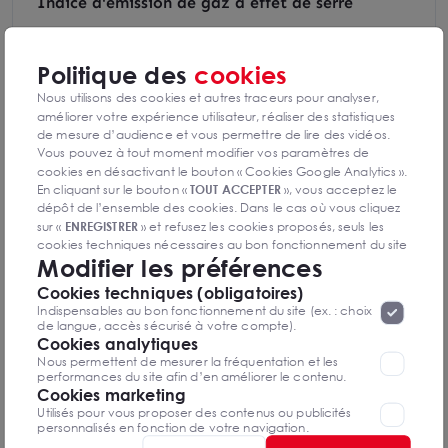
Indice d'émission de gaz à effet de serre
Politique des
cookies
Nous utilisons des cookies et autres traceurs pour analyser,
Diagnostics GES en cours de réalisation
améliorer votre expérience utilisateur, réaliser des statistiques
de mesure d’audience et vous permettre de lire des vidéos.
Vous pouvez à tout moment modifier vos paramètres de
cookies en désactivant le bouton « Cookies Google Analytics ».
En cliquant sur le bouton «
TOUT ACCEPTER
», vous acceptez le
dépôt de l’ensemble des cookies. Dans le cas où vous cliquez
Antoine SIROT
sur «
ENREGISTRER
» et refusez les cookies proposés, seuls les
Angoulême
cookies techniques nécessaires au bon fonctionnement du site
Modifier les préférences
seront déposés. Pour plus d’informations, vous pouvez consulter
«
Protection des données à caractère
la page
07 89 33 50 89
Cookies techniques (obligatoires)
personnel
».
Lorsque vous naviguez sur notre site internet, il
Indispensables au bon fonctionnement du site (ex. : choix
peut être amenée à déposer des cookies. Vous avez la
de langue, accès sécurisé à votre compte).
Mettre en favoris
possibilité de désactiver les cookies, ces réglages ne seront
Cookies analytiques
valables que sur le navigateur que vous utilisez actuellement
Nous permettent de mesurer la fréquentation et les
Nom Prénom
performances du site afin d’en améliorer le contenu.
Cookies marketing
Utilisés pour vous proposer des contenus ou publicités
personnalisés en fonction de votre navigation.
Email