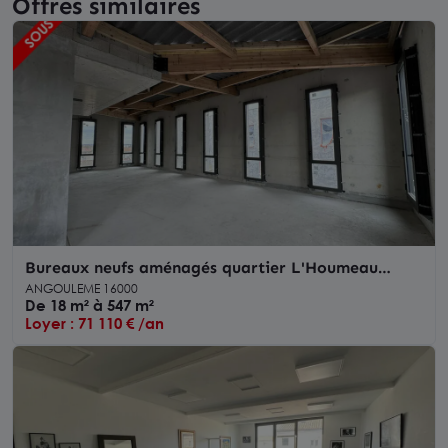
Offres similaires
Bureaux neufs aménagés quartier L'Houmeau
Angoulême - Gare
ANGOULEME 16000
De 18 m² à 547 m²
Loyer : 71 110 € /an