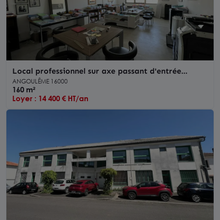
Local professionnel sur axe passant d'entrée
d'ANGOULEME proche ZI n°3.
ANGOULÊME 16000
160 m²
Loyer : 14 400 € HT/an