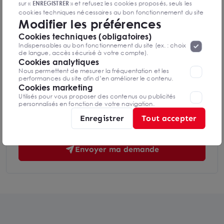
sur «
ENREGISTRER
» et refusez les cookies proposés, seuls les
cookies techniques nécessaires au bon fonctionnement du site
Modifier les préférences
seront déposés. Pour plus d’informations, vous pouvez consulter
Téléphone
«
Protection des données à caractère
la page
Cookies techniques (obligatoires)
personnel
».
Lorsque vous naviguez sur notre site internet, il
Indispensables au bon fonctionnement du site (ex. : choix
peut être amenée à déposer des cookies. Vous avez la
de langue, accès sécurisé à votre compte).
possibilité de désactiver les cookies, ces réglages ne seront
Cookies analytiques
Message
valables que sur le navigateur que vous utilisez actuellement
Nous permettent de mesurer la fréquentation et les
performances du site afin d’en améliorer le contenu.
Cookies marketing
Utilisés pour vous proposer des contenus ou publicités
personnalisés en fonction de votre navigation.
Enregistrer
Tout accepter
En soumettant ce formulaire, j'accepte que les informations
saisies soient exploitées dans le cadre de ma demande et de la
relation commerciale qui peut en découler. Consulter nos
RGPD
Envoyer ma demande