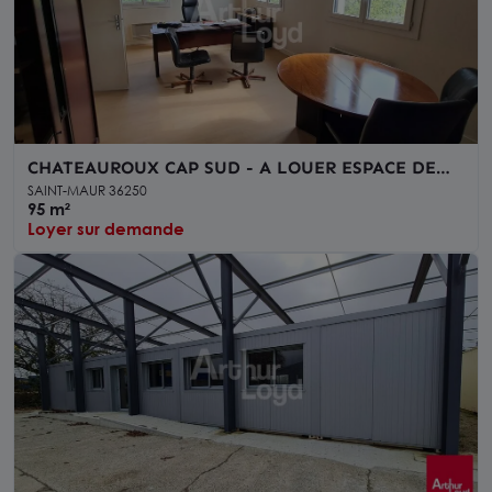
CHATEAUROUX CAP SUD - A LOUER ESPACE DE
BUREAUX - 95 m²
SAINT-MAUR 36250
95 m²
Loyer sur demande