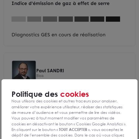
Indice d'émission de gaz à effet de serre
Diagnostics GES en cours de réalisation
Paul SANDRI
Blois
0254740888
Politique des
cookies
Nous utilisons des cookies et autres traceurs pour analyser,
Mettre en favoris
améliorer votre expérience utilisateur, réaliser des statistiques
de mesure d’audience et vous permettre de lire des vidéos.
Nom Prénom
Vous pouvez à tout moment modifier vos paramètres de
cookies en désactivant le bouton « Cookies Google Analytics ».
En cliquant sur le bouton «
TOUT ACCEPTER
», vous acceptez le
dépôt de l’ensemble des cookies. Dans le cas où vous cliquez
Email