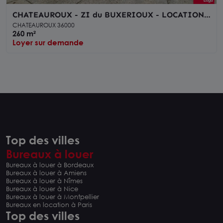
CHATEAUROUX - ZI du BUXERIOUX - LOCATION
ESPACES de BUREAUX - 1758 260
CHATEAUROUX 36000
260 m²
Loyer sur demande
Top des villes
Bureaux à louer
Bureaux à louer à Bordeaux
Bureaux à louer à Amiens
Bureaux à louer à Nîmes
Bureaux à louer à Nice
Bureaux à louer à Montpellier
Bureaux en location à Paris
Top des villes