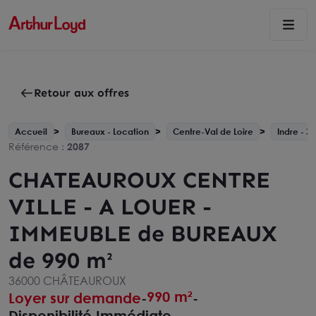
Retour aux offres
Accueil
Bureaux - Location
Centre-Val de Loire
Indre - 36
Référence :
2087
CHATEAUROUX CENTRE
VILLE - A LOUER -
IMMEUBLE de BUREAUX
de 990 m²
36000 CHÂTEAUROUX
990 m²
Loyer sur demande
-
-
Disponibilité Immédiate