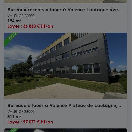
Bureaux récents à louer à Valence Lautagne avec
places de parking privatives
VALENCE 26000
194 m²
Loyer : 36 860 € HT/an
Bureaux à louer à Valence Plateau de Lautagne,
parking sécurisé inclus
VALENCE 26000
511 m²
Loyer : 97 071 € HT/an