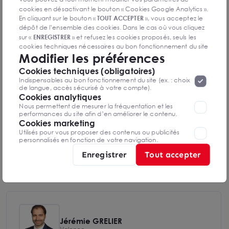
DPE & GES
cookies en désactivant le bouton « Cookies Google Analytics ».
En cliquant sur le bouton «
TOUT ACCEPTER
», vous acceptez le
Diagnostic de performance énergétique
dépôt de l’ensemble des cookies. Dans le cas où vous cliquez
sur «
ENREGISTRER
» et refusez les cookies proposés, seuls les
cookies techniques nécessaires au bon fonctionnement du site
Modifier les préférences
seront déposés. Pour plus d’informations, vous pouvez consulter
«
Protection des données à caractère
la page
Cookies techniques (obligatoires)
Diagnostics DPE en cours de réalisation
personnel
».
Lorsque vous naviguez sur notre site internet, il
Indispensables au bon fonctionnement du site (ex. : choix
peut être amenée à déposer des cookies. Vous avez la
de langue, accès sécurisé à votre compte).
possibilité de désactiver les cookies, ces réglages ne seront
Cookies analytiques
valables que sur le navigateur que vous utilisez actuellement
Nous permettent de mesurer la fréquentation et les
Indice d'émission de gaz à effet de serre
performances du site afin d’en améliorer le contenu.
Cookies marketing
Utilisés pour vous proposer des contenus ou publicités
personnalisés en fonction de votre navigation.
Enregistrer
Tout accepter
Diagnostics GES en cours de réalisation
Jérémie GRELIER