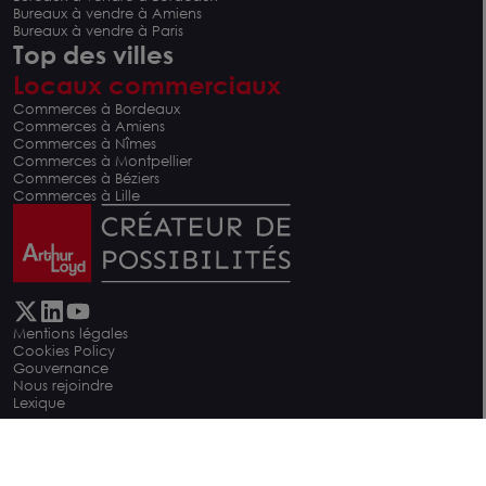
Bureaux à vendre à Amiens
Bureaux à vendre à Paris
Top des villes
Locaux commerciaux
Commerces à Bordeaux
Commerces à Amiens
Commerces à Nîmes
Commerces à Montpellier
Commerces à Béziers
Commerces à Lille
Mentions légales
Cookies Policy
Gouvernance
Nous rejoindre
Lexique