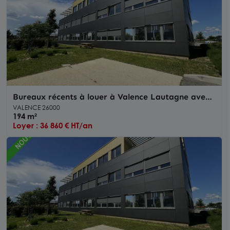
Bureaux récents à louer à Valence Lautagne avec
places de parking privatives
VALENCE 26000
194 m²
Loyer : 36 860 € HT/an