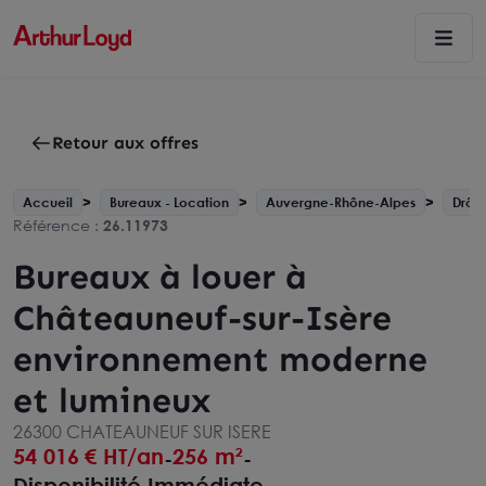
Retour aux offres
Accueil
Bureaux - Location
Auvergne-Rhône-Alpes
Drôm
Référence :
26.11973
Bureaux à louer à
Châteauneuf-sur-Isère
environnement moderne
et lumineux
26300 CHATEAUNEUF SUR ISERE
54 016
€ HT/an
256 m²
-
-
Disponibilité Immédiate