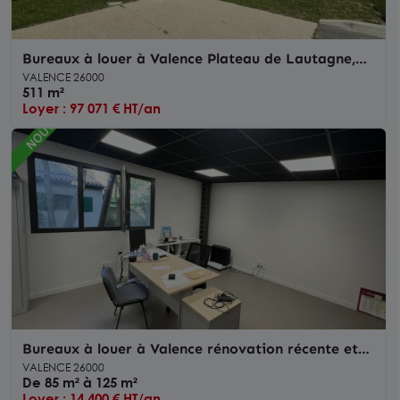
Bureaux à louer à Valence Plateau de Lautagne,
parking sécurisé inclus
VALENCE 26000
511 m²
Loyer : 97 071 € HT/an
Bureaux à louer à Valence rénovation récente et
environnement calme
VALENCE 26000
De 85 m² à 125 m²
Loyer : 14 400 € HT/an