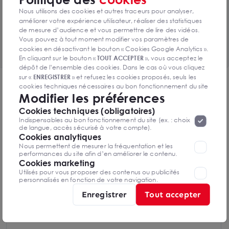
Toutes les surfaces disponibles
Nous utilisons des cookies et autres traceurs pour analyser,
2 lots de 12m² à 256m² disponibles
améliorer votre expérience utilisateur, réaliser des statistiques
de mesure d’audience et vous permettre de lire des vidéos.
Vous pouvez à tout moment modifier vos paramètres de
Voir le tableau complet
cookies en désactivant le bouton « Cookies Google Analytics ».
En cliquant sur le bouton «
TOUT ACCEPTER
», vous acceptez le
dépôt de l’ensemble des cookies. Dans le cas où vous cliquez
sur «
ENREGISTRER
» et refusez les cookies proposés, seuls les
DPE & GES
cookies techniques nécessaires au bon fonctionnement du site
Modifier les préférences
seront déposés. Pour plus d’informations, vous pouvez consulter
Diagnostic de performance énergétique
«
Protection des données à caractère
la page
Cookies techniques (obligatoires)
personnel
».
Lorsque vous naviguez sur notre site internet, il
Indispensables au bon fonctionnement du site (ex. : choix
peut être amenée à déposer des cookies. Vous avez la
de langue, accès sécurisé à votre compte).
possibilité de désactiver les cookies, ces réglages ne seront
Cookies analytiques
valables que sur le navigateur que vous utilisez actuellement
Nous permettent de mesurer la fréquentation et les
Diagnostics DPE en cours de réalisation
performances du site afin d’en améliorer le contenu.
Cookies marketing
Utilisés pour vous proposer des contenus ou publicités
personnalisés en fonction de votre navigation.
Indice d'émission de gaz à effet de serre
Enregistrer
Tout accepter