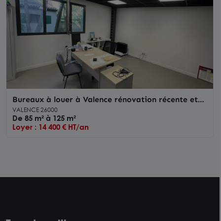
Bureaux à louer à Valence rénovation récente et
environnement calme
VALENCE 26000
De 85 m² à 125 m²
Loyer : 14 400 € HT/an