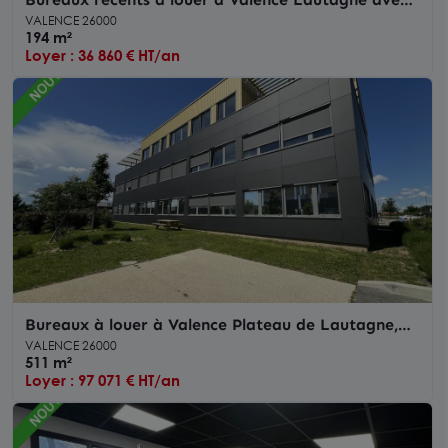
places de parking privatives
VALENCE 26000
194 m²
Loyer : 36 860 € HT/an
Bureaux à louer à Valence Plateau de Lautagne,
parking sécurisé inclus
VALENCE 26000
511 m²
Loyer : 97 071 € HT/an