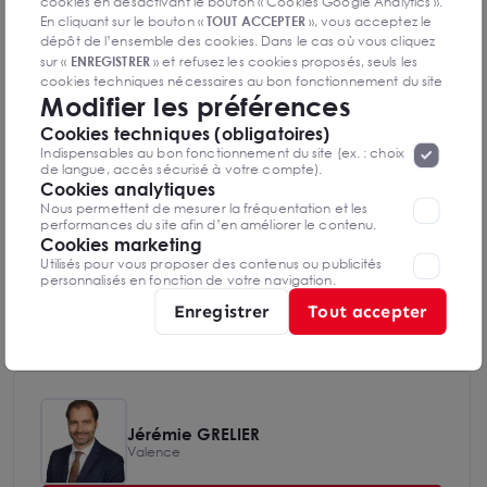
cookies en désactivant le bouton « Cookies Google Analytics ».
Diagnostic de performance énergétique
En cliquant sur le bouton «
TOUT ACCEPTER
», vous acceptez le
dépôt de l’ensemble des cookies. Dans le cas où vous cliquez
sur «
ENREGISTRER
» et refusez les cookies proposés, seuls les
cookies techniques nécessaires au bon fonctionnement du site
Modifier les préférences
seront déposés. Pour plus d’informations, vous pouvez consulter
Diagnostics DPE en cours de réalisation
«
Protection des données à caractère
la page
Cookies techniques (obligatoires)
personnel
».
Lorsque vous naviguez sur notre site internet, il
Indispensables au bon fonctionnement du site (ex. : choix
peut être amenée à déposer des cookies. Vous avez la
de langue, accès sécurisé à votre compte).
possibilité de désactiver les cookies, ces réglages ne seront
Cookies analytiques
Indice d'émission de gaz à effet de serre
valables que sur le navigateur que vous utilisez actuellement
Nous permettent de mesurer la fréquentation et les
performances du site afin d’en améliorer le contenu.
Cookies marketing
Utilisés pour vous proposer des contenus ou publicités
personnalisés en fonction de votre navigation.
Diagnostics GES en cours de réalisation
Enregistrer
Tout accepter
Jérémie GRELIER
Valence