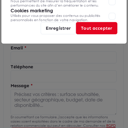
Nous permettent de mesurer la fréquentation et les
01 85 53 75 34
performances du site afin d’en améliorer le contenu.
Cookies marketing
Utilisés pour vous proposer des contenus ou publicités
Mettre en favoris
personnalisés en fonction de votre navigation.
Enregistrer
Tout accepter
Nom Prénom
Email
Téléphone
Message
En soumettant ce formulaire, j'accepte que les informations
saisies soient exploitées dans le cadre de ma demande et de la
relation commerciale qui peut en découler. Consulter nos
RGPD