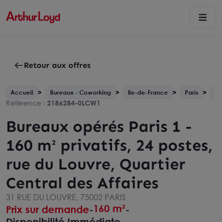
Retour aux offres
Accueil
Bureaux - Coworking
Ile-de-France
Paris
Pa
Référence :
2186284-0LCW1
Bureaux opérés Paris 1 -
160 m² privatifs, 24 postes,
rue du Louvre, Quartier
Central des Affaires
31 RUE DU LOUVRE, 75002 PARIS
160 m²
Prix sur demande
-
-
Disponibilité Immédiate