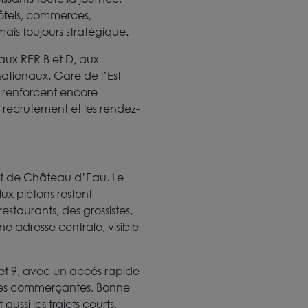
hôtels, commerces,
ais toujours stratégique.
aux RER B et D, aux
rnationaux. Gare de l’Est
 7 renforcent encore
e recrutement et les rendez-
 et de Château d’Eau. Le
ux piétons restent
estaurants, des grossistes,
ne adresse centrale, visible
 8 et 9, avec un accès rapide
rues commerçantes. Bonne
aussi les trajets courts,