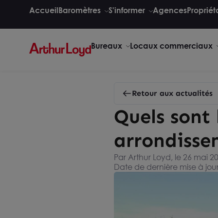
Accueil
Baromètres
S'informer
Agences
Propriét
Bureaux
Locaux commerciaux
Retour aux actualités
Quels sont 
arrondisse
Par Arthur Loyd, le 26 mai 2
Date de dernière mise à jour