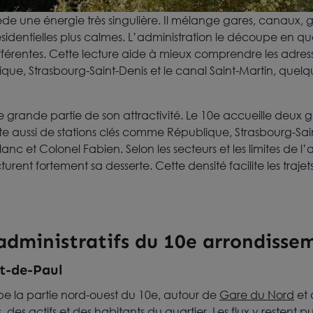
de une énergie très singulière. Il mélange gares, canaux, 
dentielles plus calmes. L’administration le découpe en q
érentes. Cette lecture aide à mieux comprendre les adresses,
que, Strasbourg-Saint-Denis et le canal Saint-Martin, quel
e grande partie de son attractivité. Le 10e accueille deux
ofite aussi de stations clés comme République, Strasbourg-S
nc et Colonel Fabien. Selon les secteurs et les limites de l’a
tructurent fortement sa desserte. Cette densité facilite les traje
 administratifs du 10e arrondisse
t-de-Paul
e la partie nord-ouest du 10e, autour de
Gare du Nord
et 
des actifs et des habitants du quartier. Les flux y restent pu