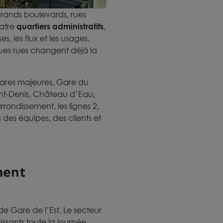
grands boulevards, rues
uatre
quartiers administratifs
,
 les flux et les usages.
ques rues changent déjà la
 gares majeures, Gare du
aint-Denis, Château d’Eau,
rrondissement, les lignes 2,
ts des équipes, des clients et
ment
de Gare de l’Est. Le secteur
issants toute la journée,