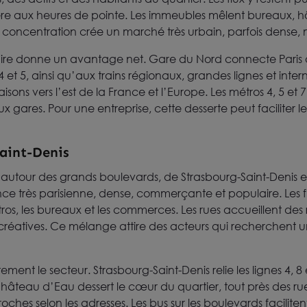
ière aux heures de pointe. Les immeubles mêlent bureaux, 
 concentration crée un marché très urbain, parfois dense, m
aire donne un avantage net. Gare du Nord connecte Paris 
 4 et 5, ainsi qu’aux trains régionaux, grandes lignes et inte
aisons vers l’est de la France et l’Europe. Les métros 4, 5 et
ux gares. Pour une entreprise, cette desserte peut faciliter l
Saint-Denis
d autour des grands boulevards, de Strasbourg-Saint-Denis
ce très parisienne, dense, commerçante et populaire. Les fl
ros, les bureaux et les commerces. Les rues accueillent des r
s créatives. Ce mélange attire des acteurs qui recherchent u
rtement le secteur. Strasbourg-Saint-Denis relie les lignes 4,
Château d’Eau dessert le cœur du quartier, tout près des 
oches selon les adresses. Les bus sur les boulevards facilitent 