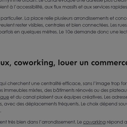
un rythme urbain. Le canal évoque une adresse plus créativ
nt à l’accessibilité, aux flux massifs et aux services rapides
 particulier. La place relie plusieurs arrondissements et co
i veulent rester visibles, centrales et bien connectées. Les rues
 parfois en quelques mètres. Le 10e demande donc une lect
ux, coworking, louer un commerce 
s qui cherchent une centralité efficace, sans l’image trop f
des immeubles mixtes, des bâtiments rénovés ou des plateaux
ique
et du canal plaisent aux équipes créatives. Les adres
les, avec des déplacements fréquents. Le choix dépend souv
.
ègrent très bien dans l’arrondissement. Le
coworking
répond au