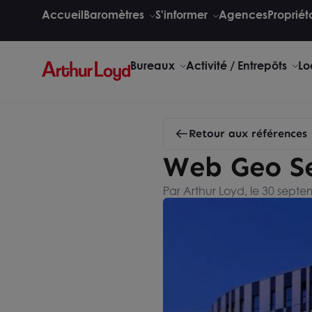
Accueil
Baromètres
S'informer
Agences
Propriét
Bureaux
Activité / Entrepôts
Lo
Retour aux références
Web Geo Se
Par Arthur Loyd, le 30 sept