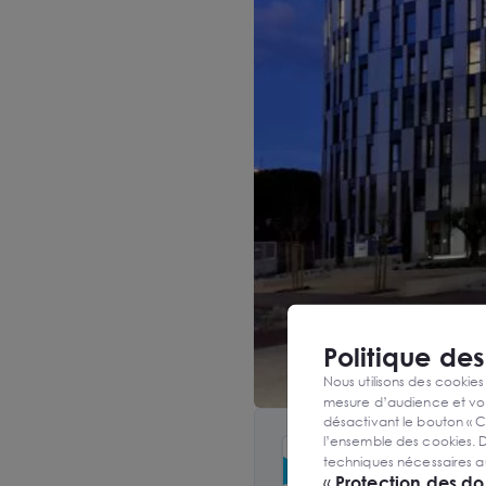
Politique de
Nous utilisons des cookies
mesure d’audience et vou
désactivant le bouton « C
l’ensemble des cookies. D
techniques nécessaires a
«
Protection des d