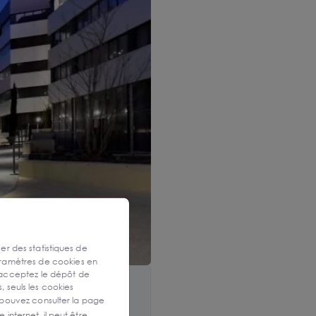
ser des statistiques de
aramètres de cookies en
 acceptez le dépôt de
, seuls les cookies
 pouvez consulter la page
 internet, il peut être