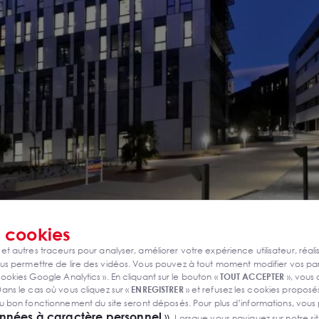
s
cookies
 et autres traceurs pour analyser, améliorer votre expérience utilisateur, réali
s permettre de lire des vidéos. Vous pouvez à tout moment modifier vos p
ookies Google Analytics ». En cliquant sur le bouton «
TOUT ACCEPTER
», vous
ans le cas où vous cliquez sur «
ENREGISTRER
» et refusez les cookies proposés
u bon fonctionnement du site seront déposés. Pour plus d’informations, vous
onnées à caractère personnel
».
Lorsque vous naviguez sur notre site