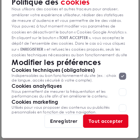
Politique des
cookies
Nous avons trouvé pour M. et Mme Turgis un local
commercial d'environ 600m² sur l'agglomération
Nous utilisons des cookies et autres traceurs pour analyser,
améliorer votre expérience utilisateur, réaliser des statistiques
havraise pour leur concept store vintage. En effet, nos
de mesure d’audience et vous permettre de lire des vidéos.
clients avaient besoin d'un local assez spacieux pour
Vous pouvez à tout moment modifier vos paramètres de
réunir dans un seul lieu un bar, un restaurant, un
cookies en désactivant le bouton « Cookies Google Analytics ».
En cliquant sur le bouton «
TOUT ACCEPTER
», vous acceptez le
commerce de prêt-à-porter, mais également une
dépôt de l’ensemble des cookies. Dans le cas où vous cliquez
scène pour accueillir des spectacles et concerts. Le tout
sur «
ENREGISTRER
» et refusez les cookies proposés, seuls les
dans une ambiance vintage.
cookies techniques nécessaires au bon fonctionnement du site
Modifier les préférences
seront déposés. Pour plus d’informations, vous pouvez consulter
«
Protection des données à caractère
Ce projet a été mené à bien grâce à l'expertise de
la page
Cookies techniques (obligatoires)
personnel
».
Lorsque vous naviguez sur notre site internet, il
notre agence immobilière, et de notre négociateur
Indispensables au bon fonctionnement du site (ex. : choix
peut être amenée à déposer des cookies. Vous avez la
de langue, accès sécurisé à votre compte).
Tom BORISSEVITCH.
possibilité de désactiver les cookies, ces réglages ne seront
Cookies analytiques
valables que sur le navigateur que vous utilisez actuellement
Nous permettent de mesurer la fréquentation et les
performances du site afin d’en améliorer le contenu.
Cookies marketing
Besoin d'être accompagné ?
Utilisés pour vous proposer des contenus ou publicités
Nos experts sont à votre disposition pour vous
personnalisés en fonction de votre navigation.
accompagner dans vos projets immobiliers.
Enregistrer
Tout accepter
Contacter nos experts