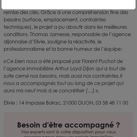
neuf mois, de la définition du cahier des charges à la
remise des clés. Grâce à une compréhension fine des
besoins (surface, emplacement, contraintes
techniques), le projet a pu aboutir dans les meilleures
conditions. Thomas Jamesse, responsable de l’agence
dijonnaise d’Elivie, souligne la réactivité, le
professionnalisme et la bonne humeur de l’équipe :
« Ce bien nous a été proposé par Florent Puchot de
l’agence immobilière Arthur Loyd Dijon qui a tout de
suite cerné nos besoins, mais aussi nos contraintes. Il
nous a accompagnés tout au long de ce projet qui
aura mis neuf mois à se concrétiser […] ».
Elivie : 14 Impasse Boirac, 21000 DIJON, 03 58 48 11 00
Besoin d'être accompagné ?
Nos experts sont à votre disposition pour vous
accompagner dans vos projets immobiliers.