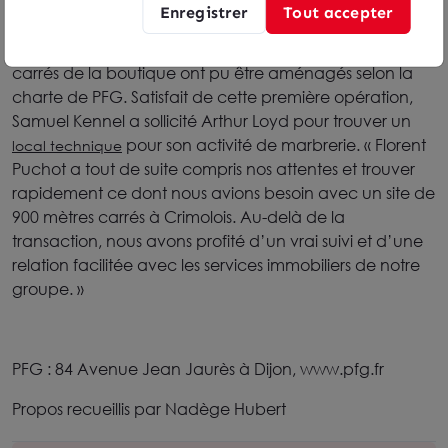
séduit le responsable. « Grâce à l’efficacité de Carine
Enregistrer
Tout accepter
Provost, en moins de 24 heures nous avons pu visiter et
signer le compromis de vente. » Bruts, les 120 mètres
carrés de la boutique ont pu être aménagés selon la
charte de PFG. Satisfait de cette première opération,
Samuel Kennel a sollicité Arthur Loyd pour trouver un
pour son activité de marbrerie. « Florent
local technique
Puchot a tout de suite compris nos attentes et trouver
rapidement ce dont nous avions besoin avec un site de
900 mètres carrés à Crimolois. Au-delà de la
transaction, nous avons profité d’un vrai suivi et d’une
relation facilitée avec les services immobiliers de notre
groupe. »
PFG : 84 Avenue Jean Jaurès à Dijon, www.pfg.fr
Propos recueillis par Nadège Hubert