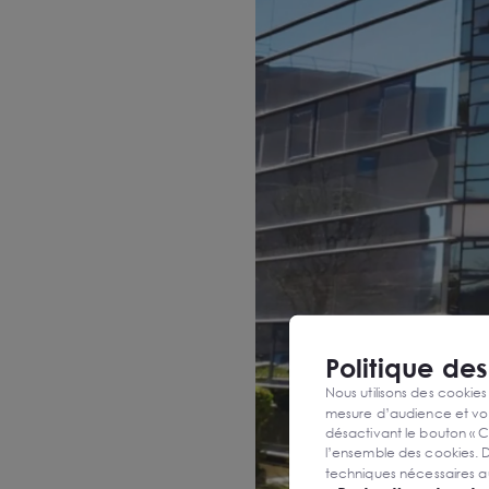
Politique de
Nous utilisons des cookies
mesure d’audience et vou
désactivant le bouton « C
l’ensemble des cookies. D
techniques nécessaires a