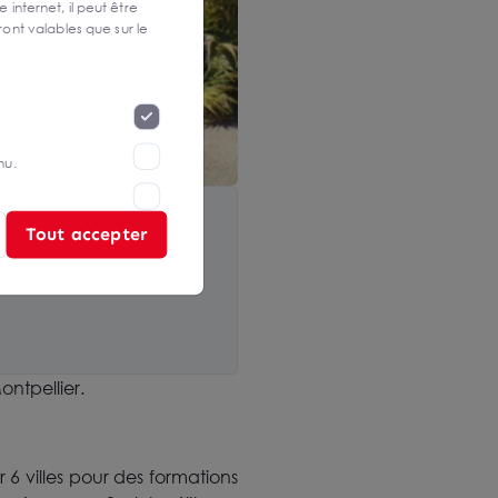
 internet, il peut être
ont valables que sur le
nu.
Tout accepter
ntpellier.
6 villes pour des formations