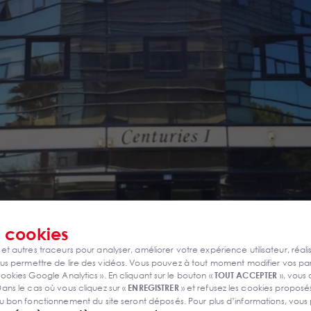
s
cookies
 et autres traceurs pour analyser, améliorer votre expérience utilisateur, réali
s permettre de lire des vidéos. Vous pouvez à tout moment modifier vos p
ookies Google Analytics ». En cliquant sur le bouton «
TOUT ACCEPTER
», vous
ans le cas où vous cliquez sur «
ENREGISTRER
» et refusez les cookies proposés
u bon fonctionnement du site seront déposés. Pour plus d’informations, vous