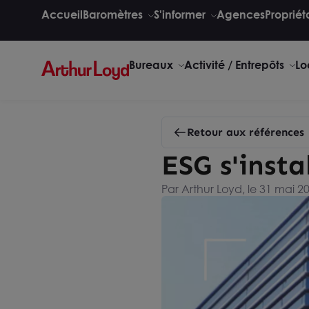
Accueil
Baromètres
S'informer
Agences
Propriét
Bureaux
Activité / Entrepôts
Lo
Retour aux références
ESG s'insta
Par Arthur Loyd, le 31 mai 2