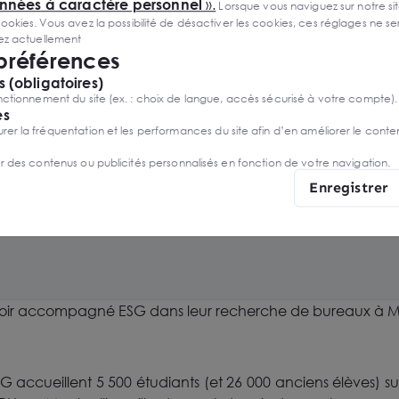
onnées à caractère personnel
».
Lorsque vous naviguez sur notre site
ies. Vous avez la possibilité de désactiver les cookies, ces réglages ne ser
sez actuellement
 préférences
 (obligatoires)
ctionnement du site (ex. : choix de langue, accès sécurisé à votre compte).
es
r la fréquentation et les performances du site afin d’en améliorer le conte
er des contenus ou publicités personnalisés en fonction de votre navigation.
Enregistrer
https://www.esg.fr/
ir accompagné ESG dans leur recherche de bureaux à Mo
accueillent 5 500 étudiants (et 26 000 anciens élèves) sur 