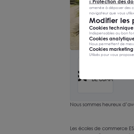
«
Protection des d
amenée à déposer des cook
navigateur que vous utili
Modifier les
Cookies techniques
Indispensables au bon fon
Cookies analytiqu
Nous permettent de mesure
Cookies marketing
Utilisés pour vous propos
Site web
Nous sommes heureux d’avo
Les écoles de commerce ESG 