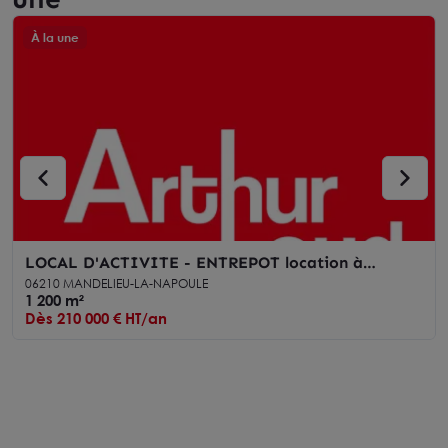
À la une
LOCAL D'ACTIVITE - ENTREPOT location à
MANDELIEU-LA-NAPOULE 06210
06210 MANDELIEU-LA-NAPOULE
1 200 m²
Dès 210 000 € HT/an