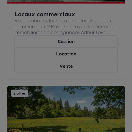
Locaux commerciaux
Vous souhaitez louer ou acheter des locaux
commerciaux ? Passez en revue les annonces
immobilières de nos agences Arthur Loyd,
spécialisées dans l’immobilier d’entreprise et
Cession
devenez propriétaire ou locataire de votre
local commercial.
Location
Vente
2 offres