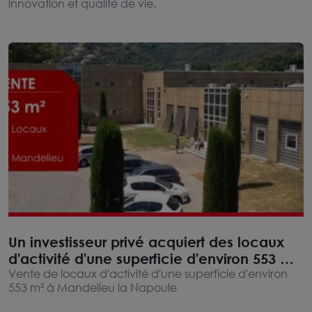
innovation et qualité de vie.
Un investisseur privé acquiert des locaux
d'activité d'une superficie d'environ 553 m²
situés à Mandelieu Technology Center à
Vente de locaux d'activité d'une superficie d'environ
553 m² à Mandelieu la Napoule
Mandelieu la Napoule