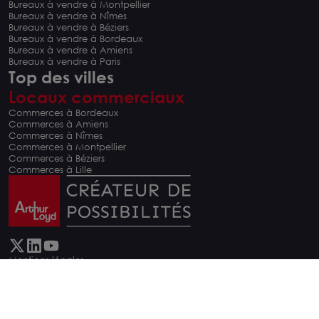
Bureaux à vendre à Montpellier
Bureaux à vendre à Nîmes
Bureaux à vendre à Béziers
Bureaux à vendre à Bordeaux
Bureaux à vendre à Amiens
Bureaux à vendre à Paris
Top des villes
Locaux commerciaux
Commerces à Bordeaux
Commerces à Amiens
Commerces à Nîmes
Commerces à Montpellier
Commerces à Béziers
Commerces à Lille
Mentions légales
Cookies Policy
Gouvernance
Nous rejoindre
Lexique