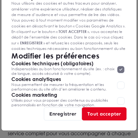
Nous utilisons des cookies et autres traceurs pour analyser,
améliorer votre expérience utilisateur, réaliser des statistiques
de mesure d’audience et vous permettre de lire des vidéos.
Vous pouvez à tout moment modifier vos paramètres de
cookies en désactivant le bouton « Cookies Google Analytics ».
En cliquant sur le bouton «
TOUT ACCEPTER
», vous acceptez le
dépôt de l’ensemble des cookies. Dans le cas où vous cliquez
sur «
ENREGISTRER
» et refusez les cookies proposés, seuls les
cookies techniques nécessaires au bon fonctionnement du site
Modifier les préférences
seront déposés. Pour plus d’informations, vous pouvez consulter
«
Protection des données à caractère
la page
Cookies techniques (obligatoires)
personnel
».
Lorsque vous naviguez sur notre site internet, il
Indispensables au bon fonctionnement du site (ex. : choix
peut être amenée à déposer des cookies. Vous avez la
de langue, accès sécurisé à votre compte).
possibilité de désactiver les cookies, ces réglages ne seront
Cookies analytiques
Notre équipe
valables que sur le navigateur que vous utilisez actuellement
Nous permettent de mesurer la fréquentation et les
performances du site afin d’en améliorer le contenu.
Cookies marketing
Chez Arthur Nice Sophia Antipolis &Var Est, notre
Utilisés pour vous proposer des contenus ou publicités
équipe dévouée est là pour vous guider en toute
personnalisés en fonction de votre navigation.
confiance dans la réalisation de vos projets immobiliers.
Enregistrer
Tout accepter
Nous mettons à profit notre connaissance approfondie
du marché local, nos conseils de qualité et notre
service complet pour vous accompagner à chaque