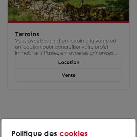
Terrains
Vous avez besoin d’un terrain à la vente ou
en location pour concrétiser votre projet
immobilier ? Passez en revue les annonces
immobilières de nos agences Arthur Loyd,
Location
spécialisées dans l’immobilier d’entreprise et
devenez propriétaire ou locataire de votre
Vente
terrain.
Politique des
cookies