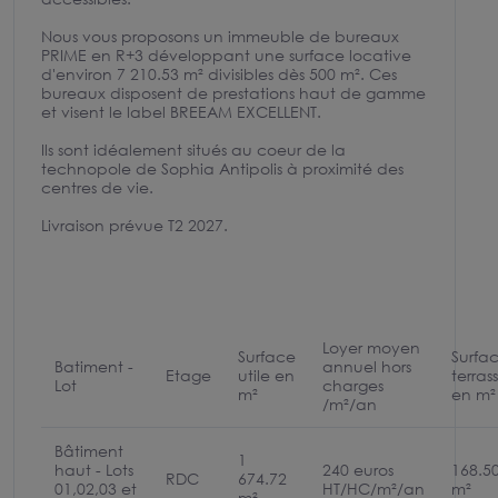
Nous vous proposons un immeuble de bureaux
PRIME en R+3 développant une surface locative
d'environ 7 210.53 m² divisibles dès 500 m². Ces
bureaux disposent de prestations haut de gamme
et visent le label BREEAM EXCELLENT.
Ils sont idéalement situés au coeur de la
technopole de Sophia Antipolis à proximité des
centres de vie.
Livraison prévue T2 2027.
Loyer moyen
Surface
Surfa
Batiment -
annuel hors
Etage
utile en
terras
Lot
charges
m²
en m²
/m²/an
Bâtiment
1
haut - Lots
240 euros
168.5
RDC
674.72
01,02,03 et
HT/HC/m²/an
m²
m²