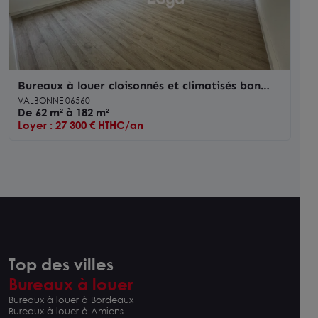
Bureaux à louer cloisonnés et climatisés bon
standing - Valbonne
VALBONNE 06560
De 62 m² à 182 m²
Loyer : 27 300 € HTHC/an
Top des villes
Bureaux à louer
Bureaux à louer à Bordeaux
Bureaux à louer à Amiens