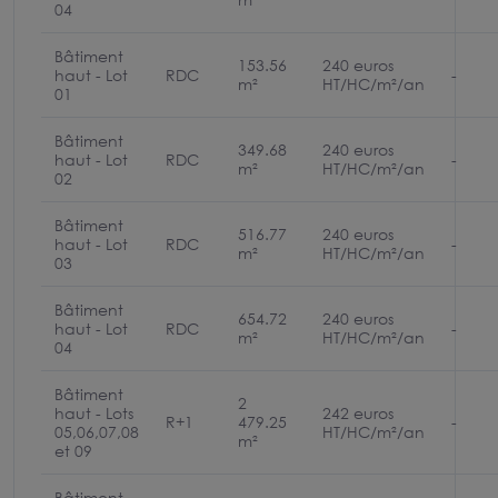
04
Bâtiment
153.56
240 euros
haut - Lot
RDC
-
m²
HT/HC/m²/an
01
Bâtiment
349.68
240 euros
haut - Lot
RDC
-
m²
HT/HC/m²/an
02
Bâtiment
516.77
240 euros
haut - Lot
RDC
-
m²
HT/HC/m²/an
03
Bâtiment
654.72
240 euros
haut - Lot
RDC
-
m²
HT/HC/m²/an
04
Bâtiment
2
haut - Lots
242 euros
R+1
479.25
-
05,06,07,08
HT/HC/m²/an
m²
et 09
Bâtiment