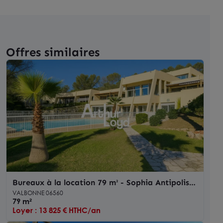
Offres similaires
Bureaux à la location 79 m² - Sophia Antipolis -
Environnement paysager
VALBONNE 06560
79 m²
Loyer : 13 825 € HTHC/an