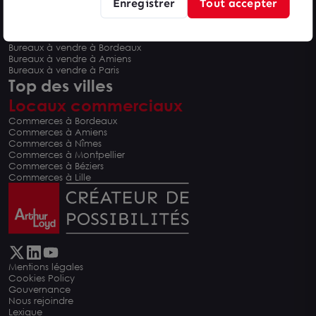
Enregistrer
Tout accepter
Bureaux à vendre à Montpellier
Bureaux à vendre à Nîmes
Bureaux à vendre à Béziers
Bureaux à vendre à Bordeaux
Bureaux à vendre à Amiens
Bureaux à vendre à Paris
Top des villes
Locaux commerciaux
Commerces à Bordeaux
Commerces à Amiens
Commerces à Nîmes
Commerces à Montpellier
Commerces à Béziers
Commerces à Lille
Mentions légales
Cookies Policy
Gouvernance
Nous rejoindre
Lexique