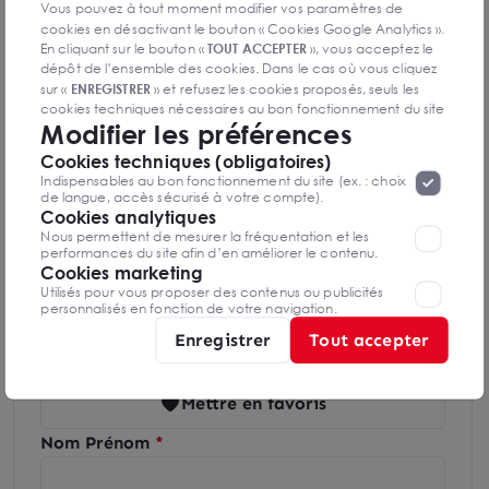
Vous pouvez à tout moment modifier vos paramètres de
cookies en désactivant le bouton « Cookies Google Analytics ».
Indice d'émission de gaz à effet de serre
En cliquant sur le bouton «
TOUT ACCEPTER
», vous acceptez le
dépôt de l’ensemble des cookies. Dans le cas où vous cliquez
sur «
ENREGISTRER
» et refusez les cookies proposés, seuls les
cookies techniques nécessaires au bon fonctionnement du site
Modifier les préférences
seront déposés. Pour plus d’informations, vous pouvez consulter
«
Protection des données à caractère
Diagnostics GES en cours de réalisation
la page
Cookies techniques (obligatoires)
personnel
».
Lorsque vous naviguez sur notre site internet, il
Indispensables au bon fonctionnement du site (ex. : choix
peut être amenée à déposer des cookies. Vous avez la
de langue, accès sécurisé à votre compte).
possibilité de désactiver les cookies, ces réglages ne seront
Cookies analytiques
valables que sur le navigateur que vous utilisez actuellement
Nous permettent de mesurer la fréquentation et les
performances du site afin d’en améliorer le contenu.
Cookies marketing
Brice CHARPENTIER
Utilisés pour vous proposer des contenus ou publicités
Seine et Marne
personnalisés en fonction de votre navigation.
Enregistrer
Tout accepter
01 88 608 608
Mettre en favoris
Nom Prénom