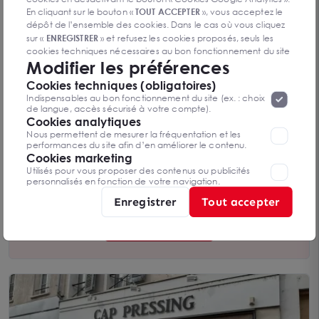
En cliquant sur le bouton «
TOUT ACCEPTER
», vous acceptez le
dépôt de l’ensemble des cookies. Dans le cas où vous cliquez
sur «
ENREGISTRER
» et refusez les cookies proposés, seuls les
cookies techniques nécessaires au bon fonctionnement du site
Modifier les préférences
seront déposés. Pour plus d’informations, vous pouvez consulter
«
Protection des données à caractère
la page
Cookies techniques (obligatoires)
Local commercial 165 m² - centre commercial de
personnel
».
Lorsque vous naviguez sur notre site internet, il
Indispensables au bon fonctionnement du site (ex. : choix
proximité
peut être amenée à déposer des cookies. Vous avez la
RUBELLES 77950
de langue, accès sécurisé à votre compte).
165 m²
possibilité de désactiver les cookies, ces réglages ne seront
Cookies analytiques
Dès 50 400 € HT/an
valables que sur le navigateur que vous utilisez actuellement
Nous permettent de mesurer la fréquentation et les
performances du site afin d’en améliorer le contenu.
Cookies marketing
Utilisés pour vous proposer des contenus ou publicités
personnalisés en fonction de votre navigation.
Vous n’avez pas trouvé l’offre qui
Enregistrer
Tout accepter
vous convient ?
Contactez-nous