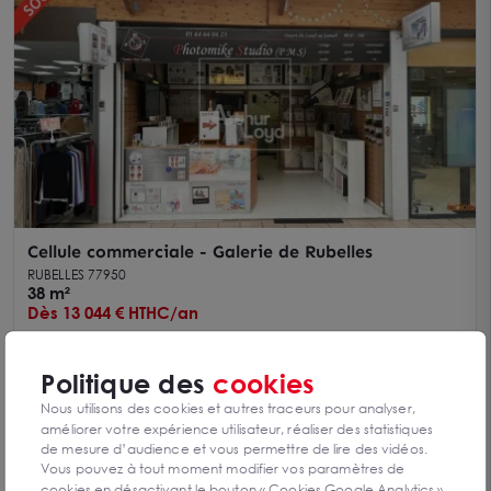
Cellule commerciale - Galerie de Rubelles
RUBELLES 77950
38 m²
Dès 13 044 € HTHC/an
Politique des
cookies
Nous utilisons des cookies et autres traceurs pour analyser,
améliorer votre expérience utilisateur, réaliser des statistiques
de mesure d’audience et vous permettre de lire des vidéos.
Vous pouvez à tout moment modifier vos paramètres de
cookies en désactivant le bouton « Cookies Google Analytics ».