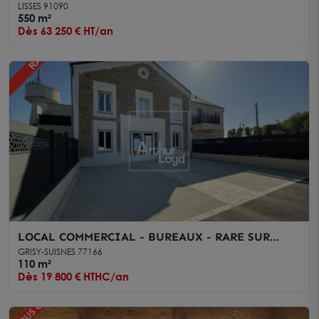
LISSES 91090
550 m²
Dès 63 250 € HT/an
LOCAL COMMERCIAL - BUREAUX - RARE SUR
SECTEUR
GRISY-SUISNES 77166
110 m²
Dès 19 800 € HTHC/an