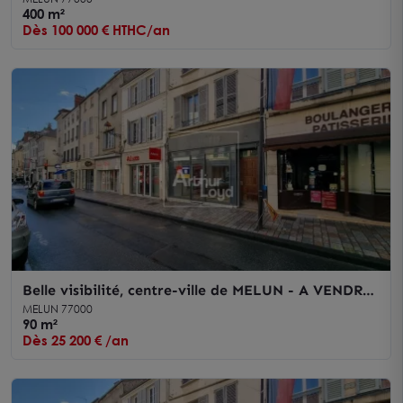
400 m²
Dès 100 000 € HTHC/an
Belle visibilité, centre-ville de MELUN - A VENDRE
/ A LOUER
MELUN 77000
90 m²
Dès 25 200 € /an