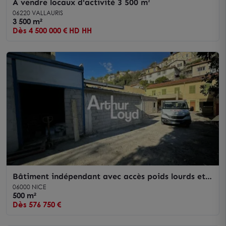
A vendre locaux d'activité 3 500 m²
06220 VALLAURIS
3 500 m²
Dès 4 500 000 € HD HH
Bâtiment indépendant avec accès poids lourds et
cour privative
06000 NICE
500 m²
Dès 576 750 €