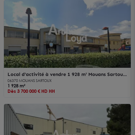
Local d'activité à vendre 1 928 m² Mouans Sartoux
- Excellente visibilité
06370 MOUANS SARTOUX
1 928 m²
Dès 3 700 000 € HD HH