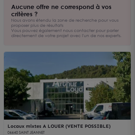
immobilier local : nous mettons notre expertise au service de
Aucune offre ne correspond à vos
votre société afin de trouver le local adapté à votre activité.
critères ?
Premier réseau national de conseil en immobilier d’entreprise,
Arthur Loyd favorise le succès des entreprises de toutes tailles
Nous avons étendu la zone de recherche pour vous
en les aidant à réaliser leur projet immobilier sur l’ensemble
proposer plus de résultats
de la Région Alpes maritimes et l'Est du Var.
Vous pouvez également nous contacter pour parler
directement de votre projet avec l'un de nos experts.
Locaux mixtes A LOUER (VENTE POSSIBLE)
06640 SAINT JEANNET