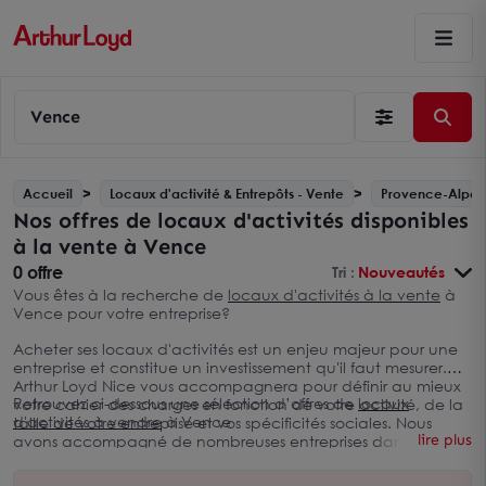
Vence
Accueil
Locaux d'activité & Entrepôts - Vente
Provence-Alpes
Nos offres de locaux d'activités disponibles
à la vente à Vence
0 offre
Tri :
Nouveautés
Vous êtes à la recherche de
locaux d'activités à la vente
à
Vence pour votre entreprise?
Acheter ses locaux d'activités est un enjeu majeur pour une
entreprise et constitue un investissement qu'il faut mesurer.
Arthur Loyd Nice vous accompagnera pour définir au mieux
Retrouvez ci-dessous une sélection d’offres de
locaux
votre cahier des charges en fonction de votre activité, de la
d'activités à vendre
à Vence
taille de votre entreprise et vos spécificités sociales. Nous
lire plus
avons accompagné de nombreuses entreprises dans leur
recherche d'acquisition de locaux d'activités à Vence et
nous disposons d’une connaissance approfondie du marché