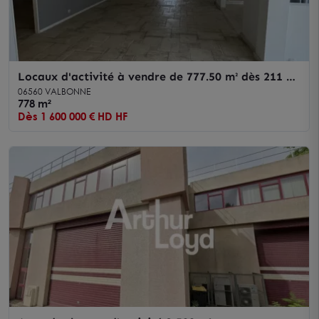
Locaux d'activité à vendre de 777.50 m² dès 211 m²
- Sophia Antipolis
06560 VALBONNE
778 m²
Dès 1 600 000 € HD HF