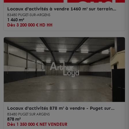
Locaux d'activités à vendre 1460 m² sur terrain
2900 m² - Puget sur Argens
83480 PUGET-SUR-ARGENS
1 460 m²
Dès 3 200 000 € HD HH
Locaux d'activités 878 m² à vendre - Puget sur
Argens
83480 PUGET SUR ARGENS
878 m²
Dès 1 350 000 € NET VENDEUR