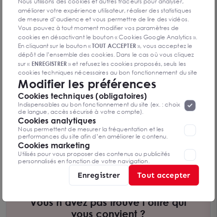
Nous utilisons des cookies et autres traceurs pour analyser,
améliorer votre expérience utilisateur, réaliser des statistiques
de mesure d’audience et vous permettre de lire des vidéos.
Vous pouvez à tout moment modifier vos paramètres de
cookies en désactivant le bouton « Cookies Google Analytics ».
En cliquant sur le bouton «
TOUT ACCEPTER
», vous acceptez le
dépôt de l’ensemble des cookies. Dans le cas où vous cliquez
sur «
ENREGISTRER
» et refusez les cookies proposés, seuls les
cookies techniques nécessaires au bon fonctionnement du site
Modifier les préférences
seront déposés. Pour plus d’informations, vous pouvez consulter
«
Protection des données à caractère
la page
Cookies techniques (obligatoires)
personnel
».
Lorsque vous naviguez sur notre site internet, il
Indispensables au bon fonctionnement du site (ex. : choix
peut être amenée à déposer des cookies. Vous avez la
de langue, accès sécurisé à votre compte).
possibilité de désactiver les cookies, ces réglages ne seront
Cookies analytiques
valables que sur le navigateur que vous utilisez actuellement
Nous permettent de mesurer la fréquentation et les
BATIMENT INDEPENDANT SUR SON TERRAIN A
performances du site afin d’en améliorer le contenu.
Cookies marketing
VENDRE - 83440 - TOURETTES SURFACE TOTALE :
83440 TOURRETTES
Utilisés pour vous proposer des contenus ou publicités
350m² SUR UN TERRAIN DE 1100m²
350 m²
personnalisés en fonction de votre navigation.
Dès 700 000 €
Enregistrer
Tout accepter
Vous n’avez pas trouvé l’offre qui
vous convient ?