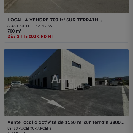
LOCAL A VENDRE 700 M² SUR TERRAIN
INDEPENDANT 2600 M² – PUGET-SUR-ARGENS
83480 PUGET-SUR-ARGENS
700 m²
Dès 2 115 000 € HD HT
Vente local d'activité de 1150 m² sur terrain 3800
m² Puget-sur-Argens
83480 PUGET SUR ARGENS