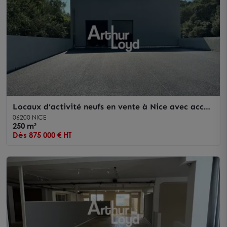
Locaux d’activité neufs en vente à Nice avec accès
poids lourds et belle hauteur sous plafond
06200 NICE
250 m²
Dès 875 000 € HT