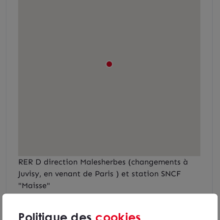
RER D direction Malesherbes (changements à
Juvisy, en venant de Paris ) et station SNCF
"Maisse"
A6 sortie 13 depuis Paris
Politique des
cookies