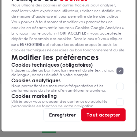
Nous utilisons des cookies et autres traceurs pour analyser,
améliorer votre expérience utilisateur, réaliser des statistiques
de mesure d’audience et vous permettre de lire des vidéos.
Vous pouvez à tout moment modifier vos paramètres de
cookies en désactivant le bouton « Cookies Google Analytics ».
En cliquant sur le bouton «
TOUT ACCEPTER
», vous acceptez le
dépôt de l’ensemble des cookies. Dans le cas où vous cliquez
Toutes les surfaces disponibles
sur «
ENREGISTRER
» et refusez les cookies proposés, seuls les
cookies techniques nécessaires au bon fonctionnement du site
2 lots de 653m² disponibles
Modifier les préférences
seront déposés. Pour plus d’informations, vous pouvez consulter
«
Protection des données à caractère
la page
Cookies techniques (obligatoires)
personnel
».
Voir le tableau complet
Lorsque vous naviguez sur notre site internet, il
Indispensables au bon fonctionnement du site (ex. : choix
peut être amenée à déposer des cookies. Vous avez la
de langue, accès sécurisé à votre compte).
possibilité de désactiver les cookies, ces réglages ne seront
Cookies analytiques
valables que sur le navigateur que vous utilisez actuellement
Nous permettent de mesurer la fréquentation et les
performances du site afin d’en améliorer le contenu.
DPE & GES
Cookies marketing
Utilisés pour vous proposer des contenus ou publicités
Diagnostic de performance énergétique
personnalisés en fonction de votre navigation.
Enregistrer
Tout accepter
C