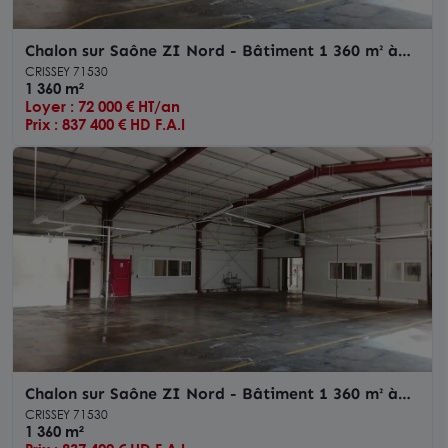
Chalon sur Saône ZI Nord - Bâtiment 1 360 m² à
vendre
CRISSEY 71530
1 360 m²
Loyer : 72 000 € HT/an
Prix : 837 400 € HD F.A.I
Chalon sur Saône ZI Nord - Bâtiment 1 360 m² à
vendre
CRISSEY 71530
1 360 m²