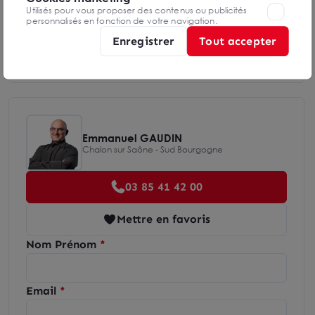
Utilisés pour vous proposer des contenus ou publicités
personnalisés en fonction de votre navigation.
Enregistrer
Tout accepter
Diagnostics GES en cours de réalisation
Emmanuel GAUDIN
Chalon sur Saône - Sud Bourgogne
03 85 41 42 00
Mettre en favoris
Nom Prénom
Email