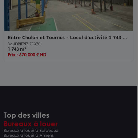
Entre Chalon et Tournus - Local d'activité 1 743 m²
à vendre
BAUDRIERES 71370
1 743 m²
Prix : 670 000 € HD
Top des villes
Bureaux à louer
Bureaux à louer à Bordeaux
Bureaux à louer à Amiens