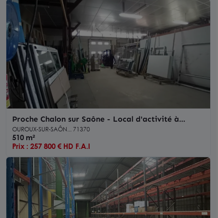
Proche Chalon sur Saône - Local d'activité à
vendre
OUROUX-SUR-SAÔN... 71370
510 m²
Prix : 257 800 € HD F.A.I