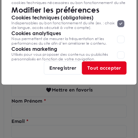
cookies techniques nécessaires au bon fonctionnement du site
Modifier les préférences
seront déposés. Pour plus d’informations, vous pouvez consulter
«
Protection des données à caractère
la page
Cookies techniques (obligatoires)
Diagnostics GES en cours de réalisation
personnel
».
Lorsque vous naviguez sur notre site internet, il
Indispensables au bon fonctionnement du site (ex. : choix
peut être amenée à déposer des cookies. Vous avez la
de langue, accès sécurisé à votre compte).
possibilité de désactiver les cookies, ces réglages ne seront
Cookies analytiques
valables que sur le navigateur que vous utilisez actuellement
Nous permettent de mesurer la fréquentation et les
performances du site afin d’en améliorer le contenu.
Cookies marketing
Olivia SAUVAT-CORMIER
Utilisés pour vous proposer des contenus ou publicités
personnalisés en fonction de votre navigation.
Chalon sur Saône - Sud Bourgogne
Enregistrer
Tout accepter
03 85 41 42 00
Mettre en favoris
Nom Prénom
Email