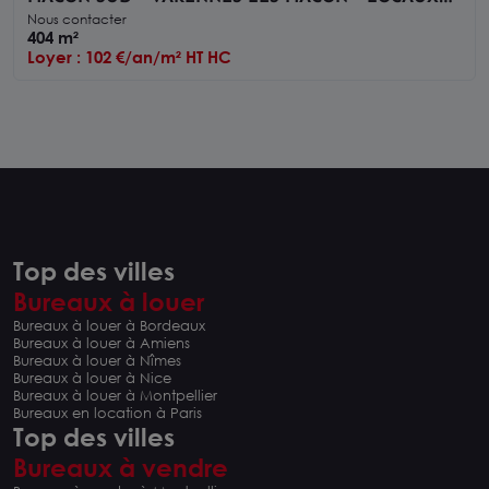
D'ACTIVITE OU ARTISANAUX A VENDRE OU A
Nous contacter
LOUER
404 m²
Loyer : 102 €/an/m² HT HC
Top des villes
Bureaux à louer
Bureaux à louer à Bordeaux
Bureaux à louer à Amiens
Bureaux à louer à Nîmes
Bureaux à louer à Nice
Bureaux à louer à Montpellier
Bureaux en location à Paris
Top des villes
Bureaux à vendre