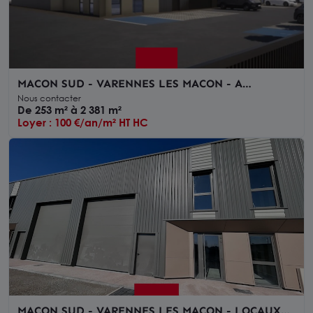
MACON SUD - VARENNES LES MACON - A
CONSTRUIRE - LOCAUX D'ACTIVITÉ -
Nous contacter
SHOWROOM
De 253 m² à 2 381 m²
Loyer : 100 €/an/m² HT HC
MACON SUD - VARENNES LES MACON - LOCAUX