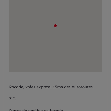
Rocade, voies express, 15mn des autoroutes.
Z.I.
Places de parking en façade