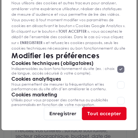
Nous utilisons des cookies et autres traceurs pour analyser,
améliorer votre expérience utilisateur, réaliser des statistiques
Stéphane JEUDON
de mesure d’audience et vous permettre de lire des vidéos.
Le Mans
Vous pouvez à tout moment modifier vos paramètres de
cookies en désactivant le bouton « Cookies Google Analytics ».
En cliquant sur le bouton «
TOUT ACCEPTER
», vous acceptez le
0243281111
dépôt de l’ensemble des cookies. Dans le cas où vous cliquez
sur «
ENREGISTRER
» et refusez les cookies proposés, seuls les
Mettre en favoris
cookies techniques nécessaires au bon fonctionnement du site
Modifier les préférences
seront déposés. Pour plus d’informations, vous pouvez consulter
Nom Prénom
«
Protection des données à caractère
la page
Cookies techniques (obligatoires)
personnel
».
Lorsque vous naviguez sur notre site internet, il
Indispensables au bon fonctionnement du site (ex. : choix
peut être amenée à déposer des cookies. Vous avez la
de langue, accès sécurisé à votre compte).
possibilité de désactiver les cookies, ces réglages ne seront
Cookies analytiques
Email
valables que sur le navigateur que vous utilisez actuellement
Nous permettent de mesurer la fréquentation et les
performances du site afin d’en améliorer le contenu.
Cookies marketing
Utilisés pour vous proposer des contenus ou publicités
Téléphone
personnalisés en fonction de votre navigation.
Enregistrer
Tout accepter
Message