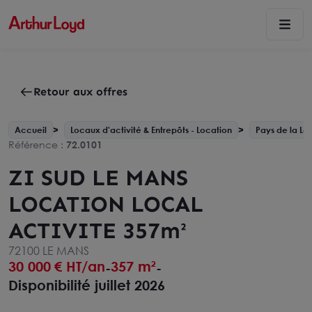
Retour aux offres
Accueil
Locaux d'activité & Entrepôts - Location
Pays de la Loi
Référence :
72.0101
ZI SUD LE MANS
LOCATION LOCAL
ACTIVITE 357m²
72100 LE MANS
30 000
€ HT/an
357 m²
-
-
Disponibilité juillet 2026