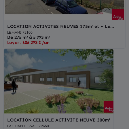
LOCATION ACTIVITES NEUVES 275m² et + Le
Mans
LE MANS 72100
De 275 m² à 5 993 m²
Loyer : 605 293 € /an
LOCATION CELLULE ACTIVITE NEUVE 300m²
LA CHAPELLE-SAI... 72650