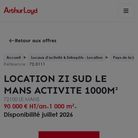
Retour aux offres
Accueil
Locaux d'activité & Entrepôts - Location
Pays de la Loi
Référence :
72.0111
LOCATION ZI SUD LE
MANS ACTIVITE 1000M²
72100 LE MANS
90 000
€ HT/an
1 000 m²
-
-
Disponibilité juillet 2026