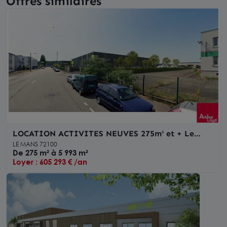
Offres similaires
LOCATION ACTIVITES NEUVES 275m² et + Le
Mans
LE MANS 72100
De 275 m² à 5 993 m²
Loyer : 605 293 € /an