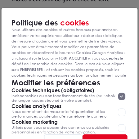
Politique des
cookies
Nous utilisons des cookies et autres traceurs pour analyser,
Diagnostics GES en cours de réalisation
améliorer votre expérience utilisateur, réaliser des statistiques
de mesure d’audience et vous permettre de lire des vidéos.
Vous pouvez à tout moment modifier vos paramètres de
cookies en désactivant le bouton « Cookies Google Analytics ».
En cliquant sur le bouton «
TOUT ACCEPTER
», vous acceptez le
dépôt de l’ensemble des cookies. Dans le cas où vous cliquez
Stéphane JEUDON
sur «
ENREGISTRER
» et refusez les cookies proposés, seuls les
Le Mans
cookies techniques nécessaires au bon fonctionnement du site
Modifier les préférences
seront déposés. Pour plus d’informations, vous pouvez consulter
«
Protection des données à caractère
la page
0243281111
Cookies techniques (obligatoires)
personnel
».
Lorsque vous naviguez sur notre site internet, il
Indispensables au bon fonctionnement du site (ex. : choix
peut être amenée à déposer des cookies. Vous avez la
de langue, accès sécurisé à votre compte).
Mettre en favoris
possibilité de désactiver les cookies, ces réglages ne seront
Cookies analytiques
valables que sur le navigateur que vous utilisez actuellement
Nous permettent de mesurer la fréquentation et les
Nom Prénom
performances du site afin d’en améliorer le contenu.
Cookies marketing
Utilisés pour vous proposer des contenus ou publicités
personnalisés en fonction de votre navigation.
Email