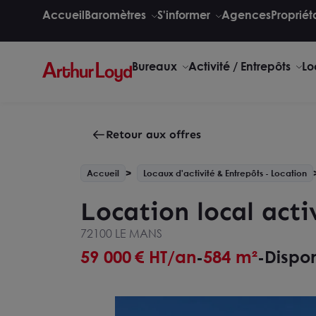
Accueil
Baromètres
S'informer
Agences
Propriét
Bureaux
Activité / Entrepôts
Lo
Retour aux offres
Accueil
Locaux d'activité & Entrepôts - Location
Location local act
72100 LE MANS
59 000
€ HT/an
584 m²
Dispon
-
-