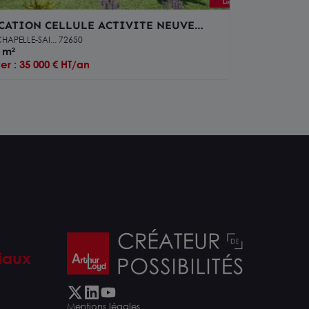
CATION CELLULE ACTIVITE NEUVE
0m²
HAPELLE-SAI... 72650
 m²
er : 35 000 € HT/an
iaux
Mentions légales