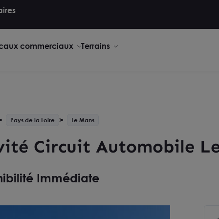
aires
caux commerciaux
Terrains
Pays de la Loire
Le Mans
ivité Circuit Automobile L
ibilité Immédiate