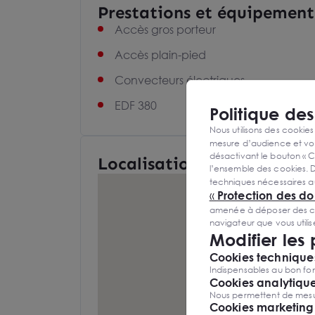
Prestations et équipement
Accès gros porteur
Accès plain-pied
Convecteurs électriques
EDF 380
Politique de
Nous utilisons des cookies
mesure d’audience et vou
désactivant le bouton « C
Localisation et Transports
l’ensemble des cookies. D
techniques nécessaires a
«
Protection des d
amenée à déposer des cook
navigateur que vous utili
Modifier les
Cookies techniques
Indispensables au bon fon
Cookies analytiqu
Nous permettent de mesure
Cookies marketing