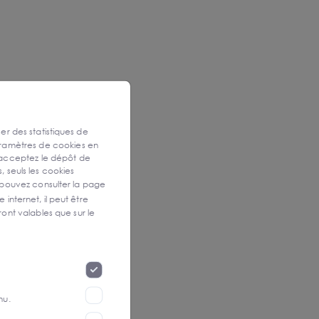
ser des statistiques de
aramètres de cookies en
 acceptez le dépôt de
, seuls les cookies
 pouvez consulter la page
 internet, il peut être
ont valables que sur le
nu.