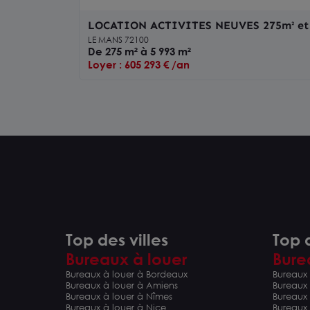
LOCATION ACTIVITES NEUVES 275m² et
Le Mans
LE MANS 72100
De 275 m² à 5 993 m²
Loyer : 605 293 € /an
Top des villes
Top d
Bureaux à louer
Bure
Bureaux à louer à Bordeaux
Bureaux 
Bureaux à louer à Amiens
Bureaux
Bureaux à louer à Nîmes
Bureaux 
Bureaux à louer à Nice
Bureaux