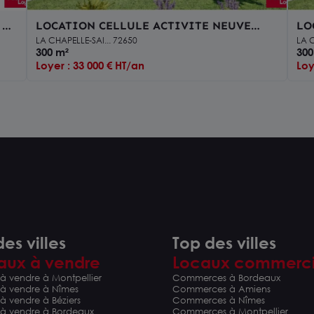
 +
LOCATION CELLULE ACTIVITE NEUVE
LO
300m²
30
LA CHAPELLE-SAI... 72650
LA C
300 m²
300
Loyer : 33 000 € HT/an
Loy
es villes
Top des villes
aux à vendre
Locaux commerc
à vendre à Montpellier
Commerces à Bordeaux
 à vendre à Nîmes
Commerces à Amiens
à vendre à Béziers
Commerces à Nîmes
 à vendre à Bordeaux
Commerces à Montpellier