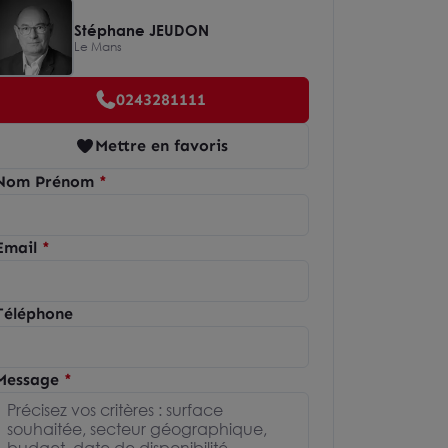
Stéphane JEUDON
Le Mans
0243281111
Mettre en favoris
Nom Prénom
Email
Téléphone
Message