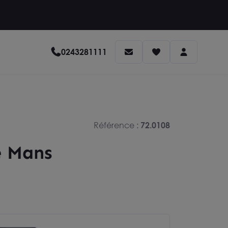
0243281111
Référence :
72.0108
e Mans