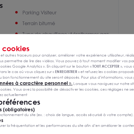
s
Parking Visiteur
Terrain bitumé
Type de chauffage :Aérothermes gaz
atelier
s
cookies
 et autres traceurs pour analyser, améliorer votre expérience utilisateur, réali
s permettre de lire des vidéos. Vous pouvez à tout moment modifier vos p
ookies Google Analytics ». En cliquant sur le bouton «
TOUT ACCEPTER
», vous
ans le cas où vous cliquez sur «
ENREGISTRER
» et refusez les cookies proposés
u bon fonctionnement du site seront déposés. Pour plus d’informations, vous
onnées à caractère personnel
».
Lorsque vous naviguez sur notre site
ies. Vous avez la possibilité de désactiver les cookies, ces réglages ne ser
sez actuellement
 préférences
 (obligatoires)
ctionnement du site (ex. : choix de langue, accès sécurisé à votre compte).
es
r la fréquentation et les performances du site afin d’en améliorer le conte