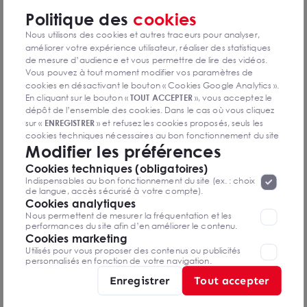
Diagnostics GES en cours de réalisation
Politique des
cookies
Nous utilisons des cookies et autres traceurs pour analyser,
améliorer votre expérience utilisateur, réaliser des statistiques
de mesure d’audience et vous permettre de lire des vidéos.
Vous pouvez à tout moment modifier vos paramètres de
Olivia SAUVAT-CORMIER
cookies en désactivant le bouton « Cookies Google Analytics ».
Chalon sur Saône - Sud Bourgogne
En cliquant sur le bouton «
TOUT ACCEPTER
», vous acceptez le
dépôt de l’ensemble des cookies. Dans le cas où vous cliquez
sur «
ENREGISTRER
» et refusez les cookies proposés, seuls les
03 85 41 42 00
cookies techniques nécessaires au bon fonctionnement du site
Modifier les préférences
seront déposés. Pour plus d’informations, vous pouvez consulter
«
Protection des données à caractère
la page
Mettre en favoris
Cookies techniques (obligatoires)
personnel
».
Lorsque vous naviguez sur notre site internet, il
Indispensables au bon fonctionnement du site (ex. : choix
peut être amenée à déposer des cookies. Vous avez la
Nom Prénom
de langue, accès sécurisé à votre compte).
possibilité de désactiver les cookies, ces réglages ne seront
Cookies analytiques
valables que sur le navigateur que vous utilisez actuellement
Nous permettent de mesurer la fréquentation et les
performances du site afin d’en améliorer le contenu.
Email
Cookies marketing
Utilisés pour vous proposer des contenus ou publicités
personnalisés en fonction de votre navigation.
Téléphone
Enregistrer
Tout accepter