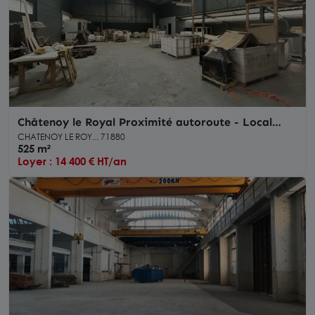
Châtenoy le Royal Proximité autoroute - Local
d'activité à louer
CHATENOY LE ROY... 71880
525 m²
Loyer : 14 400 € HT/an