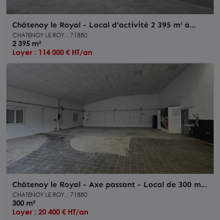
Châtenoy le Royal - Local d'activité 2 395 m² à
louer
CHATENOY LE ROY... 71880
2 395 m²
Loyer : 114 000 € HT/an
Châtenoy le Royal - Axe passant - Local de 300 m²
à louer
CHATENOY LE ROY... 71880
300 m²
Loyer : 20 400 € HT/an