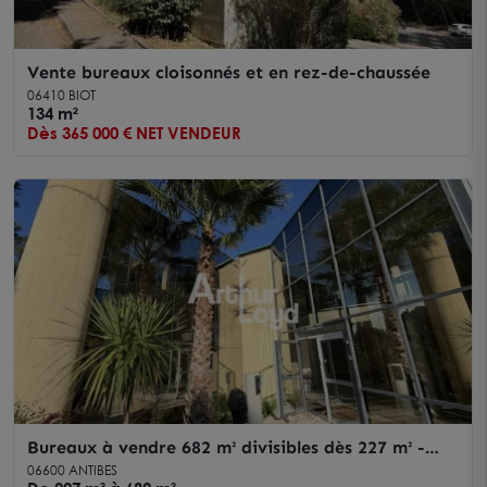
Vente bureaux cloisonnés et en rez-de-chaussée
06410 BIOT
134 m²
Dès 365 000 € NET VENDEUR
Bureaux à vendre 682 m² divisibles dès 227 m² -
Antibes
06600 ANTIBES