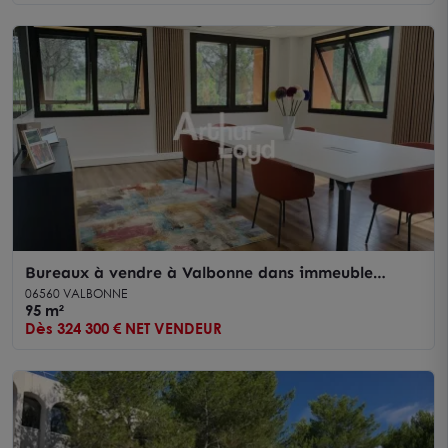
Bureaux à vendre à Valbonne dans immeuble
prime avec parkings privatifs
06560 VALBONNE
95 m²
Dès 324 300 € NET VENDEUR