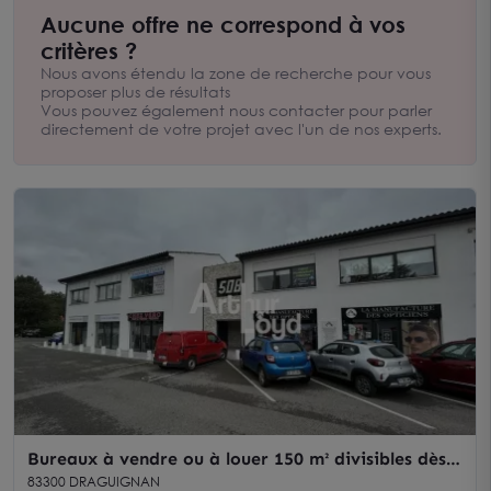
immobilier local : nous mettons notre expertise au service de
Aucune offre ne correspond à vos
votre société afin de trouver le bureau adapté à votre
critères ?
activité. Premier réseau national de conseil en immobilier
d’entreprise, Arthur Loyd favorise depuis plus de 30 ans le
Nous avons étendu la zone de recherche pour vous
succès des entreprises de toutes tailles en les aidant à réaliser
proposer plus de résultats
leur projet immobilier sur l’ensemble de la Région Alpes
Vous pouvez également nous contacter pour parler
maritimes et l'Est du Var.
directement de votre projet avec l'un de nos experts.
Bureaux à vendre ou à louer 150 m² divisibles dès
50 m² - Draguignan
83300 DRAGUIGNAN