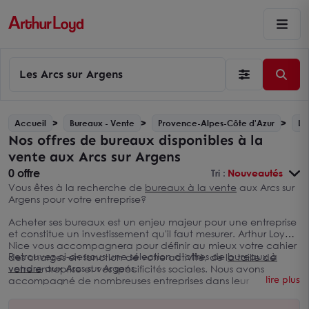
Les Arcs sur Argens
Accueil
Bureaux - Vente
Provence-Alpes-Côte d'Azur
Le
Nos offres de bureaux disponibles à la
vente aux Arcs sur Argens
0 offre
Tri :
Nouveautés
Vous êtes à la recherche de
bureaux à la vente
aux Arcs sur
Argens pour votre entreprise?
Acheter ses bureaux est un enjeu majeur pour une entreprise
et constitue un investissement qu'il faut mesurer. Arthur Loyd
Nice vous accompagnera pour définir au mieux votre cahier
Retrouvez ci-dessous une sélection d’offres de
bureaux à
des charges en fonction de votre activité, de la taille de
vendre
aux Arcs sur Argens.
votre entreprise et vos spécificités sociales. Nous avons
lire plus
accompagné de nombreuses entreprises dans leur
recherche d'acquisition de bureaux aux Arcs sur Argens et
nous disposons d’une connaissance approfondie du marché