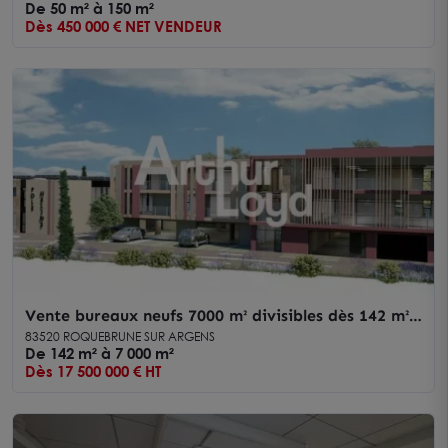
De 50 m² à 150 m²
Dès 450 000 € NET VENDEUR
Vente bureaux neufs 7000 m² divisibles dès 142 m² -
Roquebrune sur Argens
83520 ROQUEBRUNE SUR ARGENS
De 142 m² à 7 000 m²
Dès 17 500 000 € HT