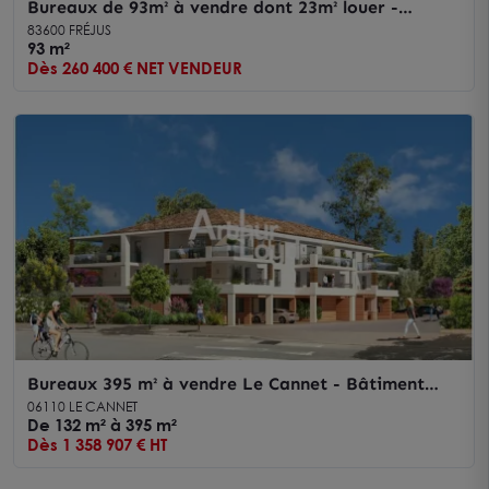
Bureaux de 93m² à vendre dont 23m² louer -
Capitou - Fréjus
83600 FRÉJUS
93 m²
Dès 260 400 € NET VENDEUR
Bureaux 395 m² à vendre Le Cannet - Bâtiment
PRIME
06110 LE CANNET
De 132 m² à 395 m²
Dès 1 358 907 € HT