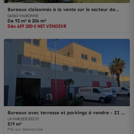
Bureaux cloisonnés à la vente sur le secteur de
Sophia Antipolis
06560 VALBONNE
De 92 m² à 206 m²
Dès 659 200 € NET VENDEUR
Bureaux avec terrasse et parkings à vendre - ZI -
La Farlède
LA FARLEDE 83210
519 m²
Prix sur demande