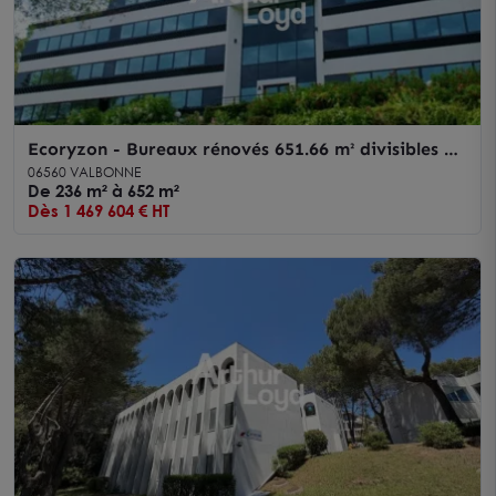
Ecoryzon - Bureaux rénovés 651.66 m² divisibles à
vendre - Sophia Antipolis
06560 VALBONNE
De 236 m² à 652 m²
Dès 1 469 604 € HT