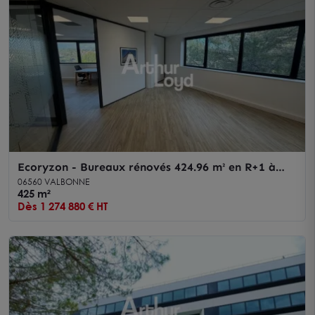
Ecoryzon - Bureaux rénovés 424.96 m² en R+1 à
vendre - Sophia Antipolis
06560 VALBONNE
425 m²
Dès 1 274 880 € HT