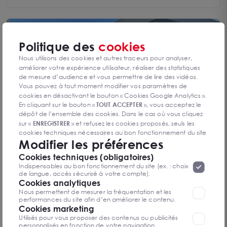
Politique des
cookies
Nous utilisons des cookies et autres traceurs pour analyser,
améliorer votre expérience utilisateur, réaliser des statistiques
de mesure d’audience et vous permettre de lire des vidéos.
Vous pouvez à tout moment modifier vos paramètres de
cookies en désactivant le bouton « Cookies Google Analytics ».
En cliquant sur le bouton «
TOUT ACCEPTER
», vous acceptez le
dépôt de l’ensemble des cookies. Dans le cas où vous cliquez
sur «
ENREGISTRER
» et refusez les cookies proposés, seuls les
cookies techniques nécessaires au bon fonctionnement du site
Modifier les préférences
seront déposés. Pour plus d’informations, vous pouvez consulter
BUREAUX A VENDRE SOPHIA ANTIPOLIS
«
Protection des données à caractère
la page
06560 VALBONNE
Cookies techniques (obligatoires)
personnel
».
Lorsque vous naviguez sur notre site internet, il
240 m²
Indispensables au bon fonctionnement du site (ex. : choix
peut être amenée à déposer des cookies. Vous avez la
Dès 620 000 € NET VENDEUR
de langue, accès sécurisé à votre compte).
possibilité de désactiver les cookies, ces réglages ne seront
Cookies analytiques
valables que sur le navigateur que vous utilisez actuellement
Nous permettent de mesurer la fréquentation et les
performances du site afin d’en améliorer le contenu.
Cookies marketing
Vous n’avez pas trouvé l’offre qui
Utilisés pour vous proposer des contenus ou publicités
vous convient ?
personnalisés en fonction de votre navigation.