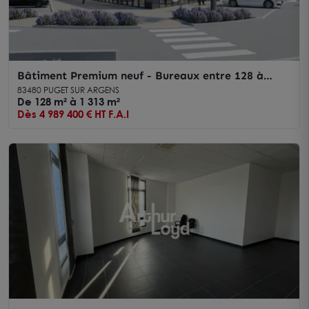
Bâtiment Premium neuf - Bureaux entre 128 à
1313m² m² à vendre- Puget sur Argens
83480 PUGET SUR ARGENS
De 128 m² à 1 313 m²
Dès 4 989 400 € HT F.A.I