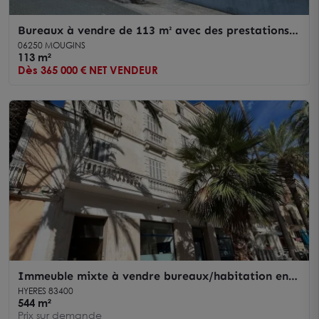
Bureaux à vendre de 113 m² avec des prestations
prime
06250 MOUGINS
113 m²
Dès 365 000 € NET VENDEUR
Immeuble mixte à vendre bureaux/habitation en
pleine propriété - Centre-ville - Hyères
HYERES 83400
544 m²
Prix sur demande