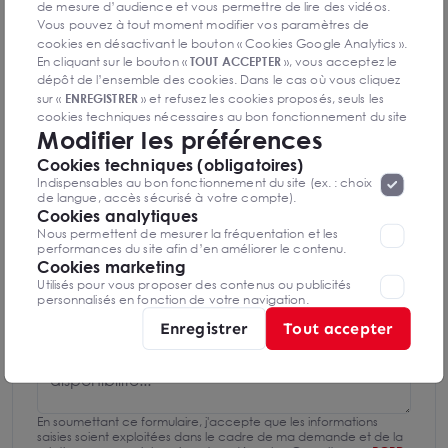
de mesure d’audience et vous permettre de lire des vidéos.
Vous pouvez à tout moment modifier vos paramètres de
0698432888
cookies en désactivant le bouton « Cookies Google Analytics ».
En cliquant sur le bouton «
TOUT ACCEPTER
», vous acceptez le
Mettre en favoris
dépôt de l’ensemble des cookies. Dans le cas où vous cliquez
sur «
ENREGISTRER
» et refusez les cookies proposés, seuls les
Nom Prénom
cookies techniques nécessaires au bon fonctionnement du site
Modifier les préférences
seront déposés. Pour plus d’informations, vous pouvez consulter
«
Protection des données à caractère
la page
Cookies techniques (obligatoires)
personnel
».
Lorsque vous naviguez sur notre site internet, il
Email
Indispensables au bon fonctionnement du site (ex. : choix
peut être amenée à déposer des cookies. Vous avez la
de langue, accès sécurisé à votre compte).
possibilité de désactiver les cookies, ces réglages ne seront
Cookies analytiques
valables que sur le navigateur que vous utilisez actuellement
Nous permettent de mesurer la fréquentation et les
Téléphone
performances du site afin d’en améliorer le contenu.
Cookies marketing
Utilisés pour vous proposer des contenus ou publicités
personnalisés en fonction de votre navigation.
Message
Enregistrer
Tout accepter
En soumettant ce formulaire, j'accepte que les informations
saisies soient exploitées dans le cadre de ma demande et de la