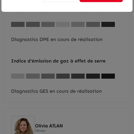
DPE & GES
Diagnostic de performance énergétique
Diagnostics DPE en cours de réalisation
Indice d'émission de gaz à effet de serre
Diagnostics GES en cours de réalisation
Olivia ATLAN
Nîmes