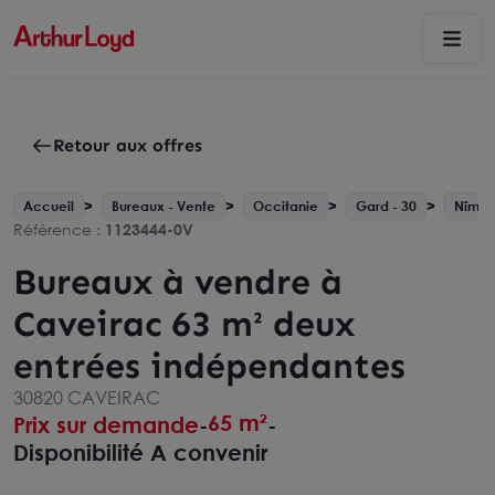
Retour aux offres
Accueil
Bureaux - Vente
Occitanie
Gard - 30
Nîmes
Référence :
1123444-0V
Bureaux à vendre à
Caveirac 63 m² deux
entrées indépendantes
30820 CAVEIRAC
65 m²
Prix sur demande
-
-
Disponibilité A convenir