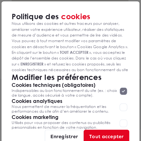
Politique des
cookies
Nous utilisons des cookies et autres traceurs pour analyser,
améliorer votre expérience utilisateur, réaliser des statistiques
de mesure d’audience et vous permettre de lire des vidéos.
Autoroute A9 accès Montpellier à 15 minutes
Vous pouvez à tout moment modifier vos paramètres de
cookies en désactivant le bouton « Cookies Google Analytics ».
Accès routier à 15 minutes de Nîmes
En cliquant sur le bouton «
TOUT ACCEPTER
», vous acceptez le
dépôt de l’ensemble des cookies. Dans le cas où vous cliquez
sur «
ENREGISTRER
» et refusez les cookies proposés, seuls les
Route Vaunage
cookies techniques nécessaires au bon fonctionnement du site
Modifier les préférences
seront déposés. Pour plus d’informations, vous pouvez consulter
«
Protection des données à caractère
la page
Cookies techniques (obligatoires)
personnel
».
Lorsque vous naviguez sur notre site internet, il
Toutes les surfaces disponibles
Indispensables au bon fonctionnement du site (ex. : choix
peut être amenée à déposer des cookies. Vous avez la
de langue, accès sécurisé à votre compte).
1 lot de 65m² disponibles
possibilité de désactiver les cookies, ces réglages ne seront
Cookies analytiques
valables que sur le navigateur que vous utilisez actuellement
Nous permettent de mesurer la fréquentation et les
performances du site afin d’en améliorer le contenu.
Voir le tableau complet
Cookies marketing
Utilisés pour vous proposer des contenus ou publicités
personnalisés en fonction de votre navigation.
Enregistrer
Tout accepter