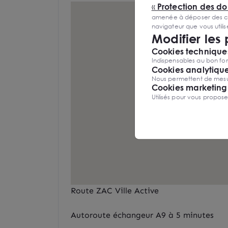
«
Protection des d
amenée à déposer des cook
navigateur que vous utili
Modifier les
Cookies techniques
Indispensables au bon fon
Cookies analytiqu
Nous permettent de mesure
Cookies marketing
Utilisés pour vous propos
Route ZAC Ville Active
Autoroute échangeur A9 à 5 minutes