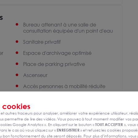
s
Bureau attenant à une salle de
consultation équipée d'un point d'eau
Sanitaire privatif
er
Espace d'archivage optimisé
Place de parking privative
Ascenseur
Accès personnes à mobilité réduite
Présence de professionnels de santé
dans l'immeuble
s
cookies
 et autres traceurs pour analyser, améliorer votre expérience utilisateur, réali
s permettre de lire des vidéos. Vous pouvez à tout moment modifier vos p
ookies Google Analytics ». En cliquant sur le bouton «
TOUT ACCEPTER
», vous
ans le cas où vous cliquez sur «
ENREGISTRER
» et refusez les cookies proposés
u bon fonctionnement du site seront déposés. Pour plus d’informations, vous