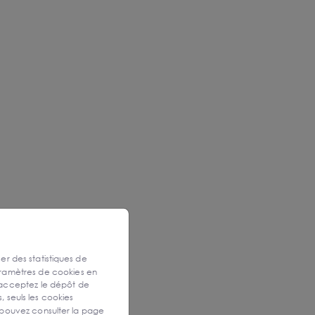
ser des statistiques de
aramètres de cookies en
 acceptez le dépôt de
, seuls les cookies
 pouvez consulter la page