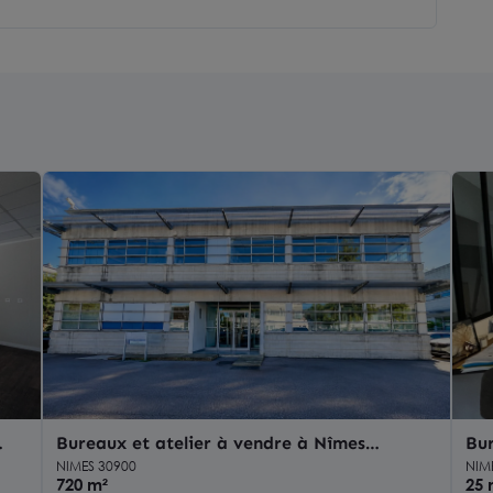
Bureaux et atelier à vendre à Nîmes
Bu
g
quartier d affaires Ville Active
pri
NIMES 30900
NIM
720 m²
25 