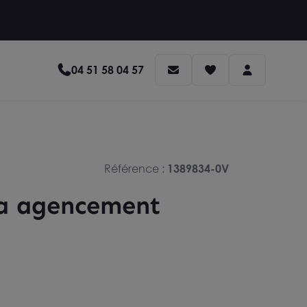
04 51 58 04 57
Référence :
1389834-0V
a agencement