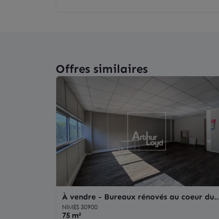
Offres similaires
À vendre - Bureaux rénovés au coeur du
Parc Georges Besse à Nîmes avec parkin
NIMES 30900
75 m²