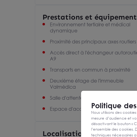
Prestations et équipement
Environnement tertiaire et médical
dynamique
Proximité des principaux axes routiers
Accès direct à l'échangeur autorouti
A9
Transports en commun à proximité
Deuxième étage de l'immeuble
Valmédica
Salle d'attente
Politique de
Espace d'accueil dédié
Nous utilisons des cookies
mesure d’audience et vou
désactivant le bouton « C
l’ensemble des cookies. D
Localisation et Transports
techniques nécessaires a