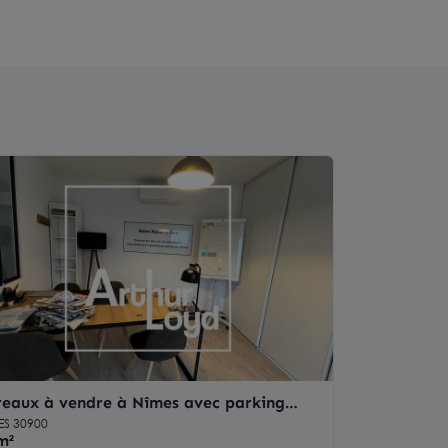
reaux à vendre à Nîmes avec parking
vatif quartier Kennedy
ES 30900
m²