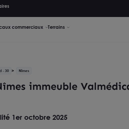
aires
caux commerciaux
Terrains
d - 30
Nîmes
Nîmes immeuble Valmédic
lité 1er octobre 2025