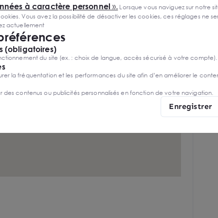
onnées à caractère personnel
».
Lorsque vous naviguez sur notre site
ies. Vous avez la possibilité de désactiver les cookies, ces réglages ne ser
sez actuellement
 préférences
 (obligatoires)
ctionnement du site (ex. : choix de langue, accès sécurisé à votre compte).
es
r la fréquentation et les performances du site afin d’en améliorer le conte
er des contenus ou publicités personnalisés en fonction de votre navigation.
Enregistrer