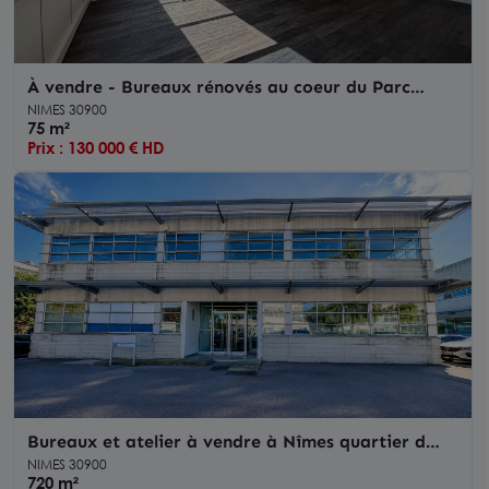
À vendre - Bureaux rénovés au coeur du Parc
Georges Besse à Nîmes avec parking
NIMES 30900
75 m²
Prix : 130 000 € HD
Bureaux et atelier à vendre à Nîmes quartier d
affaires Ville Active
NIMES 30900
720 m²