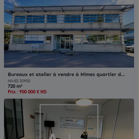
Bureaux et atelier à vendre à Nîmes quartier d
affaires Ville Active
NIMES 30900
720 m²
Prix : 900 000 € HD