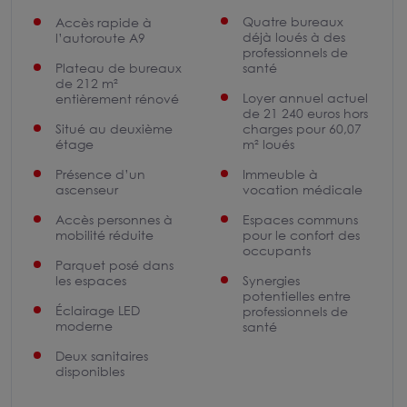
Quatre bureaux
Accès rapide à
déjà loués à des
l’autoroute A9
professionnels de
Plateau de bureaux
santé
de 212 m²
Loyer annuel actuel
entièrement rénové
de 21 240 euros hors
Situé au deuxième
charges pour 60,07
étage
m² loués
Présence d’un
Immeuble à
ascenseur
vocation médicale
Accès personnes à
Espaces communs
mobilité réduite
pour le confort des
occupants
Parquet posé dans
les espaces
Synergies
potentielles entre
Éclairage LED
professionnels de
moderne
santé
Deux sanitaires
disponibles