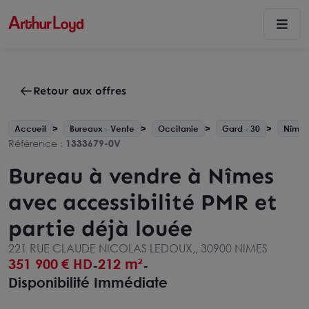
Retour aux offres
Accueil
Bureaux - Vente
Occitanie
Gard - 30
Nîmes
Référence :
1333679-0V
Bureau à vendre à Nîmes
avec accessibilité PMR et
partie déjà louée
221 RUE CLAUDE NICOLAS LEDOUX,, 30900 NIMES
351 900
€ HD
212 m²
-
-
Disponibilité Immédiate