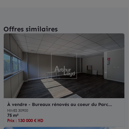
Offres similaires
À vendre - Bureaux rénovés au coeur du Parc
Georges Besse à Nîmes avec parking
NIMES 30900
75 m²
Prix : 130 000 € HD