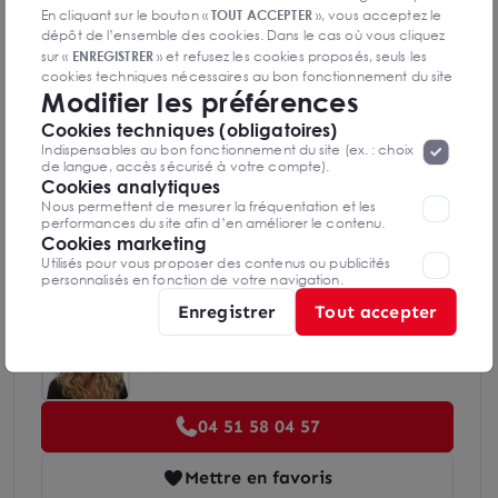
En cliquant sur le bouton «
TOUT ACCEPTER
», vous acceptez le
Diagnostics DPE en cours de réalisation
dépôt de l’ensemble des cookies. Dans le cas où vous cliquez
sur «
ENREGISTRER
» et refusez les cookies proposés, seuls les
cookies techniques nécessaires au bon fonctionnement du site
Modifier les préférences
seront déposés. Pour plus d’informations, vous pouvez consulter
Indice d'émission de gaz à effet de serre
«
Protection des données à caractère
la page
Cookies techniques (obligatoires)
personnel
».
Lorsque vous naviguez sur notre site internet, il
Indispensables au bon fonctionnement du site (ex. : choix
peut être amenée à déposer des cookies. Vous avez la
de langue, accès sécurisé à votre compte).
possibilité de désactiver les cookies, ces réglages ne seront
Cookies analytiques
valables que sur le navigateur que vous utilisez actuellement
Nous permettent de mesurer la fréquentation et les
Diagnostics GES en cours de réalisation
performances du site afin d’en améliorer le contenu.
Cookies marketing
Utilisés pour vous proposer des contenus ou publicités
personnalisés en fonction de votre navigation.
Enregistrer
Tout accepter
Olivia ATLAN
Nîmes
04 51 58 04 57
Mettre en favoris