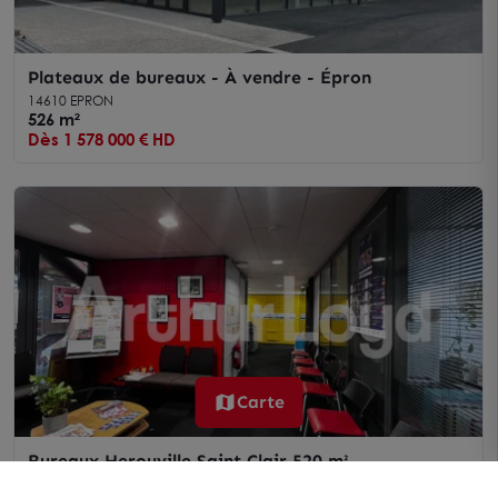
Plateaux de bureaux - À vendre - Épron
14610 EPRON
526 m²
Dès 1 578 000 € HD
Carte
Bureaux Herouville Saint Clair 520 m²
14200 HEROUVILLE SAINT CLAIR