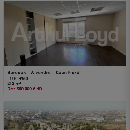
Bureaux - À vendre - Caen Nord
14610 EPRON
212 m²
Dès 550 000 € HD
- Offre immobilière - Arthur Loyd" loading="lazy" />