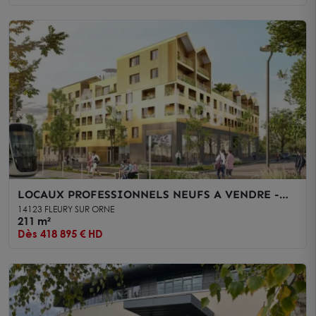
LOCAUX PROFESSIONNELS NEUFS A VENDRE -
FLEURY SUR ORNE
14123 FLEURY SUR ORNE
211 m²
Dès 418 895 € HD