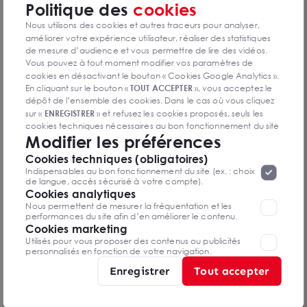
Politique des
cookies
Nous utilisons des cookies et autres traceurs pour analyser,
"Les Terrasses de l'Orne : Idéal pour vos bureaux à
améliorer votre expérience utilisateur, réaliser des statistiques
Caen"
14120 MONDEVILLE
de mesure d’audience et vous permettre de lire des vidéos.
815 m²
Vous pouvez à tout moment modifier vos paramètres de
Dès 2 037 575 € HD
cookies en désactivant le bouton « Cookies Google Analytics ».
En cliquant sur le bouton «
TOUT ACCEPTER
», vous acceptez le
dépôt de l’ensemble des cookies. Dans le cas où vous cliquez
sur «
ENREGISTRER
» et refusez les cookies proposés, seuls les
cookies techniques nécessaires au bon fonctionnement du site
Modifier les préférences
seront déposés. Pour plus d’informations, vous pouvez consulter
«
Protection des données à caractère
la page
Cookies techniques (obligatoires)
personnel
».
Lorsque vous naviguez sur notre site internet, il
Indispensables au bon fonctionnement du site (ex. : choix
peut être amenée à déposer des cookies. Vous avez la
de langue, accès sécurisé à votre compte).
possibilité de désactiver les cookies, ces réglages ne seront
Cookies analytiques
valables que sur le navigateur que vous utilisez actuellement
Nous permettent de mesurer la fréquentation et les
performances du site afin d’en améliorer le contenu.
Cookies marketing
Utilisés pour vous proposer des contenus ou publicités
personnalisés en fonction de votre navigation.
Opportunité Programme Neuf Fleury Sur Orne - A
Enregistrer
Tout accepter
VENDRE
14123 FLEURY SUR ORNE
193 m²
Dès 440 000 € HD