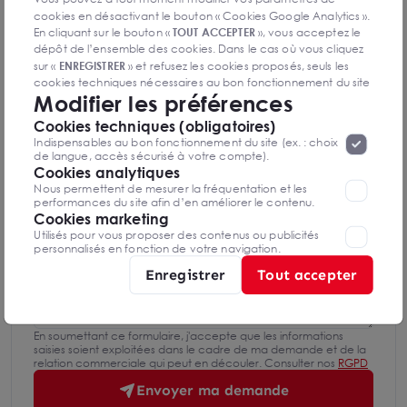
cookies en désactivant le bouton « Cookies Google Analytics ».
Mettre en favoris
En cliquant sur le bouton «
TOUT ACCEPTER
», vous acceptez le
dépôt de l’ensemble des cookies. Dans le cas où vous cliquez
Nom Prénom
sur «
ENREGISTRER
» et refusez les cookies proposés, seuls les
cookies techniques nécessaires au bon fonctionnement du site
Modifier les préférences
seront déposés. Pour plus d’informations, vous pouvez consulter
Email
«
Protection des données à caractère
la page
Cookies techniques (obligatoires)
personnel
».
Lorsque vous naviguez sur notre site internet, il
Indispensables au bon fonctionnement du site (ex. : choix
peut être amenée à déposer des cookies. Vous avez la
de langue, accès sécurisé à votre compte).
possibilité de désactiver les cookies, ces réglages ne seront
Cookies analytiques
Téléphone
valables que sur le navigateur que vous utilisez actuellement
Nous permettent de mesurer la fréquentation et les
performances du site afin d’en améliorer le contenu.
Cookies marketing
Message
Utilisés pour vous proposer des contenus ou publicités
personnalisés en fonction de votre navigation.
Enregistrer
Tout accepter
En soumettant ce formulaire, j'accepte que les informations
saisies soient exploitées dans le cadre de ma demande et de la
relation commerciale qui peut en découler. Consulter nos
RGPD
Envoyer ma demande