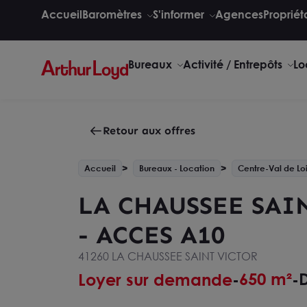
Accueil
Baromètres
S'informer
Agences
Propriét
Bureaux
Activité / Entrepôts
Lo
Retour aux offres
Accueil
Bureaux - Location
Centre-Val de Lo
LA CHAUSSEE SAI
- ACCES A10
41260 LA CHAUSSEE SAINT VICTOR
650 m²
D
Loyer sur demande
-
-