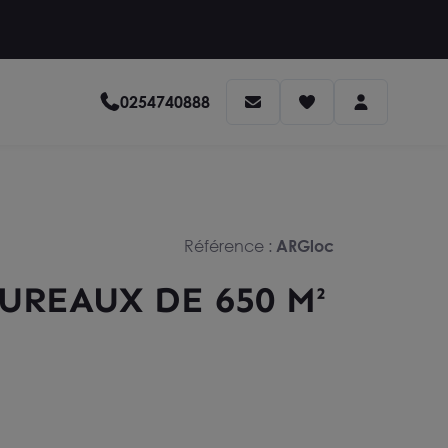
0254740888
Référence :
ARGloc
UREAUX DE 650 M²