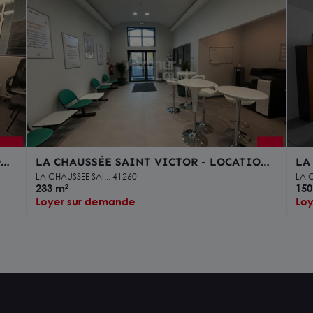
ON
LA CHAUSSÉE SAINT VICTOR - LOCATION
LA
E
BUREAUX DE 232,58 M² - ACCÈS A10 À 2 MN
BU
LA CHAUSSEE SAI... 41260
LA C
233 m²
IM
150
Loyer sur demande
Lo