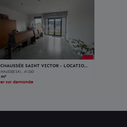
 CHAUSSÉE SAINT VICTOR - LOCATION
REAUX DE 150 M² - ACCÈS A10
HAUSSEE SAI... 41260
MÉDIAT
 m²
yer sur demande