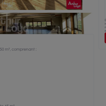
E
i
m
e
650 m², comprenant :