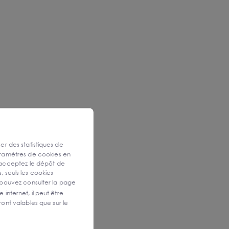
ser des statistiques de
aramètres de cookies en
 acceptez le dépôt de
, seuls les cookies
 pouvez consulter la page
 internet, il peut être
ont valables que sur le