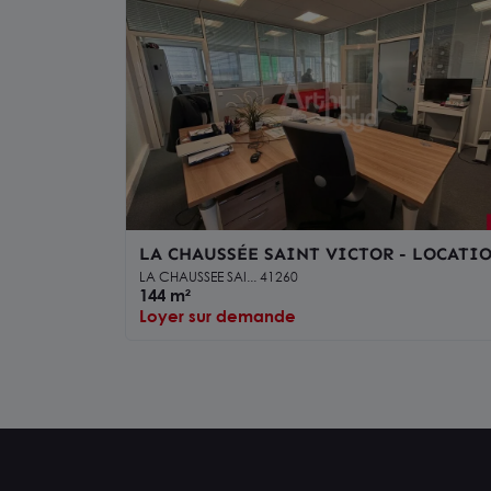
LA CHAUSSÉE SAINT VICTOR - LOCATI
BUREAUX DE 144 M² - ACCÈS AUTOROUT
LA CHAUSSEE SAI... 41260
A10 À 1 KM
144 m²
Loyer sur demande