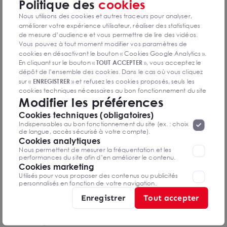
Politique des
cookies
Nous utilisons des cookies et autres traceurs pour analyser,
améliorer votre expérience utilisateur, réaliser des statistiques
de mesure d’audience et vous permettre de lire des vidéos.
Emmanuel GAUDIN
Vous pouvez à tout moment modifier vos paramètres de
Chalon sur Saône - Sud Bourgogne
cookies en désactivant le bouton « Cookies Google Analytics ».
En cliquant sur le bouton «
TOUT ACCEPTER
», vous acceptez le
dépôt de l’ensemble des cookies. Dans le cas où vous cliquez
03 85 41 42 00
sur «
ENREGISTRER
» et refusez les cookies proposés, seuls les
cookies techniques nécessaires au bon fonctionnement du site
Modifier les préférences
seront déposés. Pour plus d’informations, vous pouvez consulter
Mettre en favoris
«
Protection des données à caractère
la page
Cookies techniques (obligatoires)
personnel
».
Nom Prénom
Lorsque vous naviguez sur notre site internet, il
Indispensables au bon fonctionnement du site (ex. : choix
peut être amenée à déposer des cookies. Vous avez la
de langue, accès sécurisé à votre compte).
possibilité de désactiver les cookies, ces réglages ne seront
Cookies analytiques
valables que sur le navigateur que vous utilisez actuellement
Nous permettent de mesurer la fréquentation et les
Email
performances du site afin d’en améliorer le contenu.
Cookies marketing
Utilisés pour vous proposer des contenus ou publicités
personnalisés en fonction de votre navigation.
Téléphone
Enregistrer
Tout accepter
Message