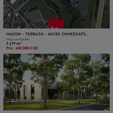
MACON - TERRAIN - ACCES IMMEDIATS
AUTOROUTES ET GRANDS AXES - GARE TGV
Nous contacter
9 679 m²
Prix : 600 000 € HD