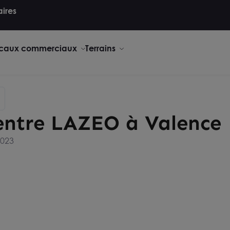
aires
caux commerciaux
Terrains
entre LAZEO à Valence
2023