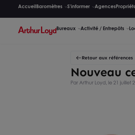
Accueil
Baromètres
S'informer
Agences
Propriét
Bureaux
Activité / Entrepôts
Lo
Retour aux références
Nouveau c
Par Arthur Loyd, le 21 juillet 