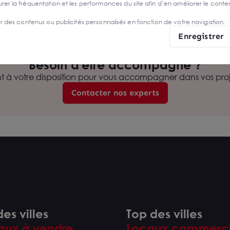
r la fréquentation et les performances du site afin d’en améliorer le conte
avenue Victor Hugo
er des contenus ou publicités personnalisés en fonction de votre navigation.
ar Manuel Jamakorzian, consultant Commerce pour Arthur 
Enregistrer
Besoin d'être accompagné ?
nt à votre disposition pour vous accompagner dans vos proje
Contacter nos experts
es villes
Top des villes
aux à vendre
Locaux commerc