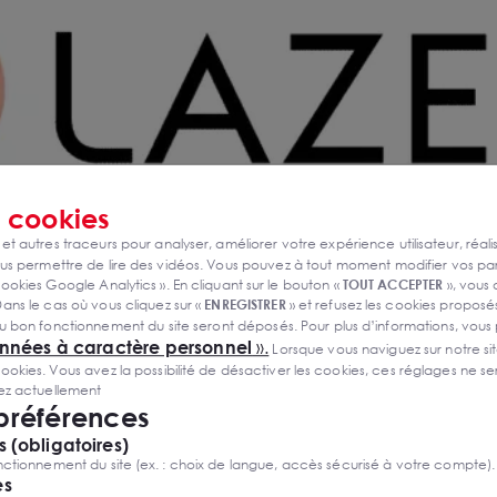
s
cookies
 et autres traceurs pour analyser, améliorer votre expérience utilisateur, réali
s permettre de lire des vidéos. Vous pouvez à tout moment modifier vos p
ookies Google Analytics ». En cliquant sur le bouton «
TOUT ACCEPTER
», vous
ans le cas où vous cliquez sur «
ENREGISTRER
» et refusez les cookies proposés
u bon fonctionnement du site seront déposés. Pour plus d’informations, vous
onnées à caractère personnel
».
Lorsque vous naviguez sur notre site
ies. Vous avez la possibilité de désactiver les cookies, ces réglages ne ser
sez actuellement
 préférences
rance avec 140 centres, LAZEO a fait le choix stratégique 
 (obligatoires)
ctionnement du site (ex. : choix de langue, accès sécurisé à votre compte).
es