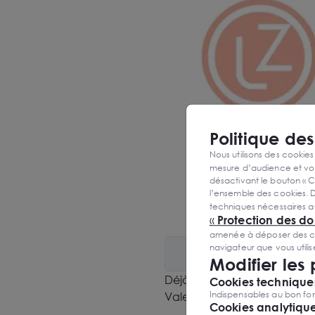
Politique de
Nous utilisons des cookies
mesure d’audience et vou
désactivant le bouton « C
l’ensemble des cookies. D
techniques nécessaires a
«
Protection des d
amenée à déposer des cook
navigateur que vous utili
Modifier les
Déjà fortement implanté en F
Cookies techniques
Indispensables au bon fon
Valence.
Cookies analytiqu