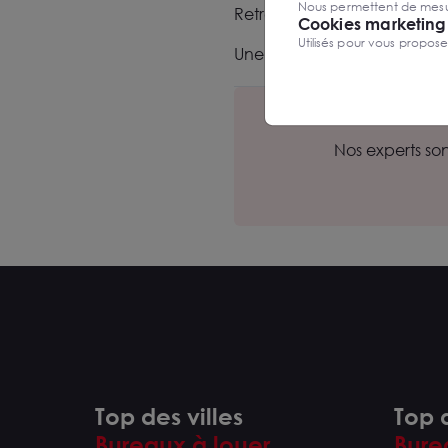
Nous permettent de mesure
Retrouvez le centre au 49 
Cookies marketing
Utilisés pour vous propos
Une transaction réalisée p
Nos experts so
Top des villes
Top d
Bureaux à louer
Bure