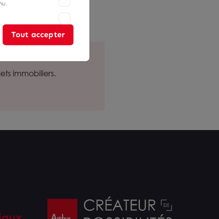
nu.
Loyd Valence
Tout accepter
ts immobiliers.
iaux