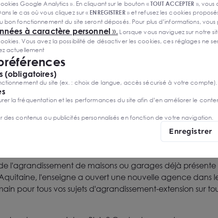
ookies Google Analytics ». En cliquant sur le bouton «
TOUT ACCEPTER
», vous
ans le cas où vous cliquez sur «
ENREGISTRER
» et refusez les cookies proposés
u bon fonctionnement du site seront déposés. Pour plus d’informations, vous
onnées à caractère personnel
».
Lorsque vous naviguez sur notre site
ies. Vous avez la possibilité de désactiver les cookies, ces réglages ne ser
sez actuellement
 préférences
 (obligatoires)
ctionnement du site (ex. : choix de langue, accès sécurisé à votre compte).
https://www.cybel-extension.com/
es
r la fréquentation et les performances du site afin d’en améliorer le conte
er des contenus ou publicités personnalisés en fonction de votre navigation.
Enregistrer
oux a accompagné Cybel Extension pour leur implantatio
 vitrine de 9 ml au 12 Place Jean Jaurès à Blois.
et de l'agrandissement de maisons ou garages déjà présent
 Aquitaine, l'enseigne a ouvert une nouvelle agence dans le
 pour tous vos sujets d'agrandissement-extension sur tou