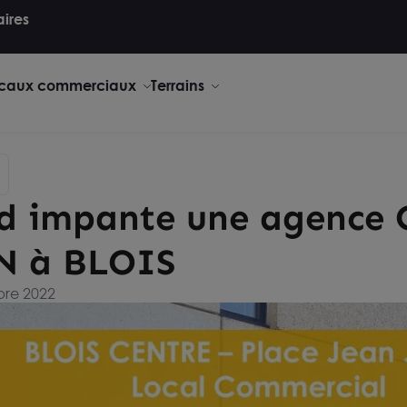
aires
caux commerciaux
Terrains
yd impante une agence
N à BLOIS
bre 2022