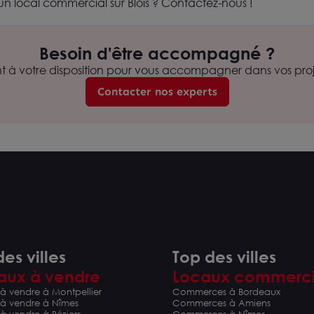
un local commercial sur Blois ? Contactez-nous !
Besoin d'être accompagné ?
nt à votre disposition pour vous accompagner dans vos proje
Contacter nos experts
es villes
Top des villes
aux à vendre
Locaux commerc
à vendre à Montpellier
Commerces à Bordeaux
 à vendre à Nîmes
Commerces à Amiens
à vendre à Béziers
Commerces à Nîmes