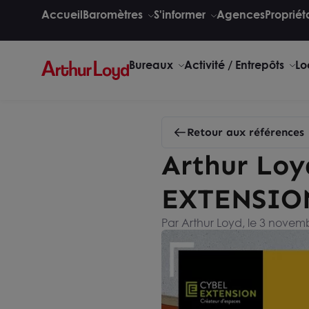
Accueil
Baromètres
S'informer
Agences
Propriét
Bureaux
Activité / Entrepôts
Lo
Retour aux références
Arthur Lo
EXTENSIO
Par Arthur Loyd, le 3 novem