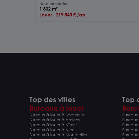
m2 à la location
Nous contacter
1 832 m²
Loyer : 219 840 € /an
Top des villes
Top d
Bureaux à louer
Bure
Bureaux à louer à Bordeaux
Bureaux 
Bureaux à louer à Amiens
Bureaux
Bureaux à louer à Nîmes
Bureaux 
Bureaux à louer à Nice
Bureaux
Bureaux à louer à Montpellier
Bureaux