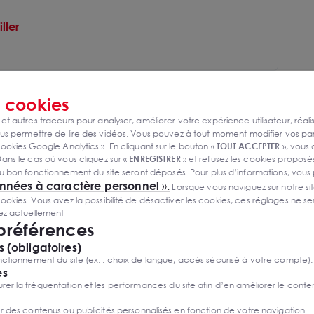
ller
s
s
cookies
 et autres traceurs pour analyser, améliorer votre expérience utilisateur, réali
s permettre de lire des vidéos. Vous pouvez à tout moment modifier vos p
ookies Google Analytics ». En cliquant sur le bouton «
TOUT ACCEPTER
», vous
ans le cas où vous cliquez sur «
ENREGISTRER
» et refusez les cookies proposés
u bon fonctionnement du site seront déposés. Pour plus d’informations, vous
onnées à caractère personnel
».
Lorsque vous naviguez sur notre site
ies. Vous avez la possibilité de désactiver les cookies, ces réglages ne ser
sez actuellement
 préférences
 (obligatoires)
ctionnement du site (ex. : choix de langue, accès sécurisé à votre compte).
es
r la fréquentation et les performances du site afin d’en améliorer le conte
er des contenus ou publicités personnalisés en fonction de votre navigation.