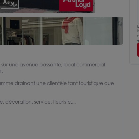
E
i
m
e
z, sur une avenue passante, local commercial
r.
e drainant une clientèle tant touristique que
 décoration, service, fleuriste,...