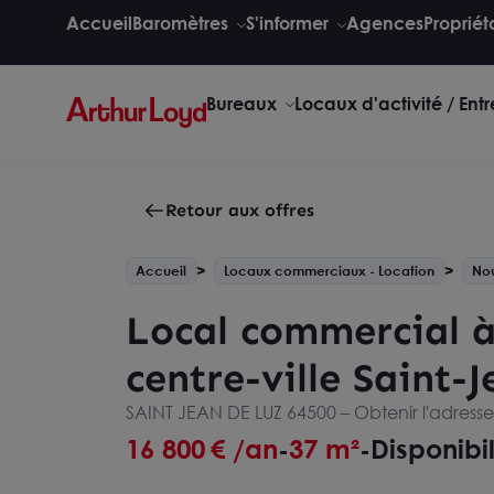
Accueil
Baromètres
S'informer
Agences
Propriét
Bureaux
Locaux d'activité / Ent
Retour aux offres
Accueil
Locaux commerciaux - Location
Nou
Local commercial à 
centre-ville Saint-
SAINT JEAN DE LUZ 64500 –
Obtenir l'adress
16 800
€ /an
37 m²
Disponibi
-
-