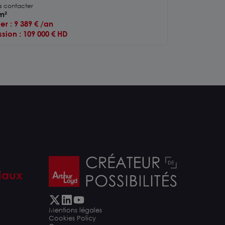
al de 30 m²
s contacter
m²
er : 9 389 € /an
sion : 109 000 € HD
iaux
Mentions légales
Cookies Policy