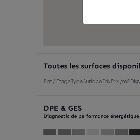
Toutes les surfaces disponi
Bat / Etage
Type
Surface
Prix
Prix /m2
Disp
DPE & GES
Diagnostic de performance énergétique