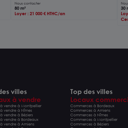
passant
loc
Nous contacter
Nou
80 m²
30 
Loyer : 21 000 € HTHC/an
Loy
Ces
es villes
Top des villes
aux à vendre
Locaux commerc
à vendre à Montpellier
Commerces à Bordeaux
 à vendre à Nîmes
Commerces à Amiens
à vendre à Béziers
Commerces à Nîmes
 à vendre à Bordeaux
Commerces à Montpellier
 à vendre à Amiens
Commerces à Béziers