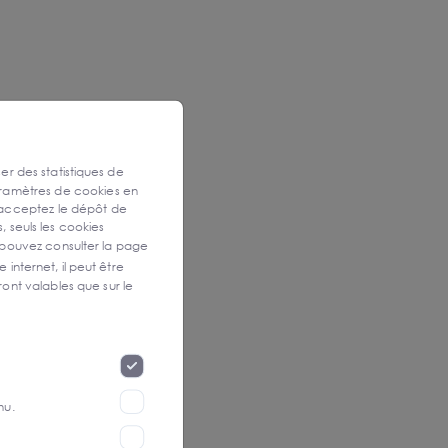
ser des statistiques de
aramètres de cookies en
 acceptez le dépôt de
, seuls les cookies
 pouvez consulter la page
 internet, il peut être
ont valables que sur le
nu.