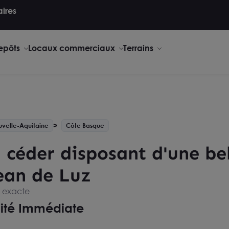
aires
repôts
Locaux commerciaux
Terrains
velle-Aquitaine
Côte Basque
céder disposant d'une bell
Jean de Luz
e exacte
lité Immédiate