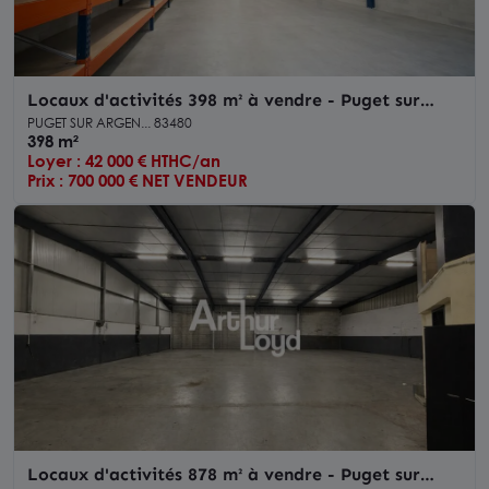
Locaux d'activités 398 m² à vendre - Puget sur
Argens
PUGET SUR ARGEN... 83480
398 m²
Loyer : 42 000 € HTHC/an
Prix : 700 000 € NET VENDEUR
Locaux d'activités 878 m² à vendre - Puget sur