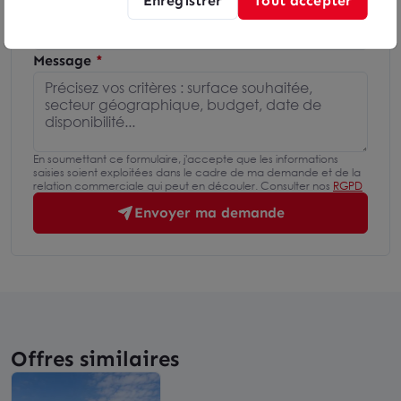
Téléphone
Message
En soumettant ce formulaire, j'accepte que les informations
saisies soient exploitées dans le cadre de ma demande et de la
relation commerciale qui peut en découler. Consulter nos
RGPD
Envoyer ma demande
Offres similaires