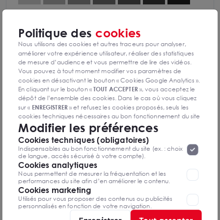
Diagnostics GES en cours de réalisation
Politique des
cookies
Nous utilisons des cookies et autres traceurs pour analyser,
améliorer votre expérience utilisateur, réaliser des statistiques
de mesure d’audience et vous permettre de lire des vidéos.
Vous pouvez à tout moment modifier vos paramètres de
cookies en désactivant le bouton « Cookies Google Analytics ».
Louis DUCASSE
En cliquant sur le bouton «
TOUT ACCEPTER
», vous acceptez le
Nice - Sophia Antipolis
dépôt de l’ensemble des cookies. Dans le cas où vous cliquez
sur «
ENREGISTRER
» et refusez les cookies proposés, seuls les
06 50 94 77 82
cookies techniques nécessaires au bon fonctionnement du site
Modifier les préférences
seront déposés. Pour plus d’informations, vous pouvez consulter
«
Protection des données à caractère
la page
Mettre en favoris
Cookies techniques (obligatoires)
personnel
».
Lorsque vous naviguez sur notre site internet, il
Indispensables au bon fonctionnement du site (ex. : choix
peut être amenée à déposer des cookies. Vous avez la
Nom Prénom
de langue, accès sécurisé à votre compte).
possibilité de désactiver les cookies, ces réglages ne seront
Cookies analytiques
valables que sur le navigateur que vous utilisez actuellement
Nous permettent de mesurer la fréquentation et les
performances du site afin d’en améliorer le contenu.
Email
Cookies marketing
Utilisés pour vous proposer des contenus ou publicités
personnalisés en fonction de votre navigation.
Enregistrer
Tout accepter