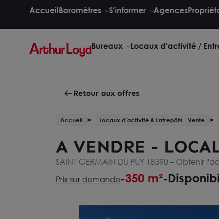
Accueil
Baromètres
S'informer
Agences
Propriét
Bureaux
Locaux d'activité / Ent
Retour aux offres
Accueil
Locaux d'activité & Entrepôts - Vente
A VENDRE - LOCA
SAINT GERMAIN DU PUY 18390 –
Obtenir l'a
350 m²
Disponibi
-
-
Prix sur demande