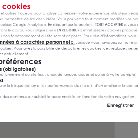
s
cookies
s
 et autres traceurs pour analyser, améliorer votre expérience utilisateur, réali
s permettre de lire des vidéos. Vous pouvez à tout moment modifier vos p
ookies Google Analytics ». En cliquant sur le bouton «
TOUT ACCEPTER
», vous
ans le cas où vous cliquez sur «
ENREGISTRER
» et refusez les cookies proposés
u bon fonctionnement du site seront déposés. Pour plus d’informations, vous
onnées à caractère personnel
».
Lorsque vous naviguez sur notre site
ies. Vous avez la possibilité de désactiver les cookies, ces réglages ne ser
sez actuellement
 préférences
 (obligatoires)
ctionnement du site (ex. : choix de langue, accès sécurisé à votre compte).
es
r la fréquentation et les performances du site afin d’en améliorer le conte
er des contenus ou publicités personnalisés en fonction de votre navigation.
Enregistrer