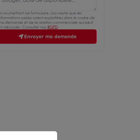
n soumettant ce formulaire, j'accepte que les
nformations saisies soient exploitées dans le cadre de
a demande et de la relation commerciale qui peut
n découler. Consulter nos
RGPD
Envoyer ma demande