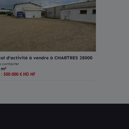
al d'activité à vendre à CHARTRES 28000
s contacter
 m²
x : 550 000 € HD HF