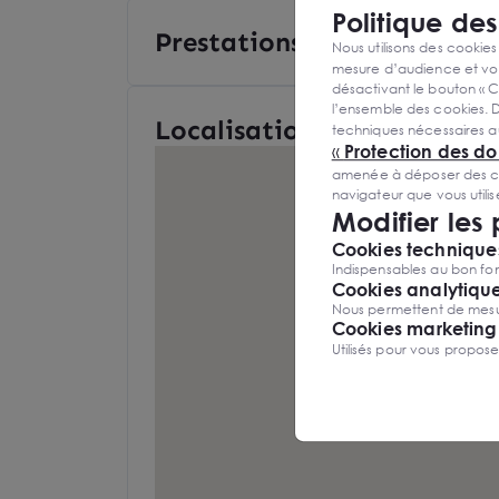
Politique de
Prestations et équipement
Nous utilisons des cookies
mesure d’audience et vou
désactivant le bouton « C
l’ensemble des cookies. D
Localisation et Transports
techniques nécessaires a
«
Protection des d
amenée à déposer des cook
navigateur que vous utili
Modifier les
Cookies techniques
Indispensables au bon fon
Cookies analytiqu
Nous permettent de mesure
Cookies marketing
Utilisés pour vous propos