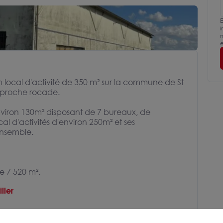
E
i
m
e
ocal d'activité de 350 m² sur la commune de St
 proche rocade.
viron 130m² disposant de 7 bureaux, de
cal d'activités d'environ 250m² et ses
nsemble.
de 7 520 m².
ller