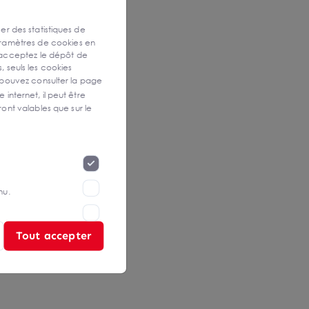
ser des statistiques de
aramètres de cookies en
 acceptez le dépôt de
, seuls les cookies
 pouvez consulter la page
 internet, il peut être
ont valables que sur le
nu.
Tout accepter