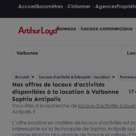
Accueil
Baromètres
S'informer
Agences
Propriét
Bureaux
Locaux commerciaux
Valbonne
Loc
Accueil
Locaux d'activité & Entrepôts - Location
Provence
Nos offres de locaux d'activités
disponibles à la location à Valbonne
17 
Sophia Antipolis
Vous êtes à la recherche de
locaux d'activités à louer
Antipolis ?
L’offre locative en matière de locaux d'activités est p
intéressante sur la technopole de Sophia Antipolis qui
comme étant la plus grande de France et même d’E