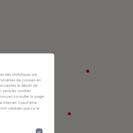
ser des statistiques de
aramètres de cookies en
 acceptez le dépôt de
, seuls les cookies
 pouvez consulter la page
 internet, il peut être
ont valables que sur le