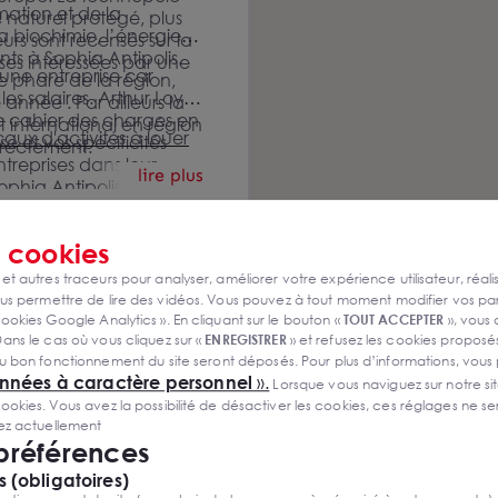
mation et de la
naturel protégé, plus
a biochimie, l’énergie
urs sont recensés sur la
s à Sophia Antipolis.
ises intéressées par une
une entreprise car
phare de la région,
es salaires. Arthur Loyd
nnée . Par ailleurs la
 cahier des charges en
 international en région
caux d'activités à louer
se et vos spécificités
irectement.
reprises dans leur
lire plus
phia Antipolis et nous
 immobilier local :
té afin de trouver le
s
cookies
 de conseil en
 des entreprises de
 et autres traceurs pour analyser, améliorer votre expérience utilisateur, réali
lier sur l’ensemble de la
s permettre de lire des vidéos. Vous pouvez à tout moment modifier vos p
ookies Google Analytics ». En cliquant sur le bouton «
TOUT ACCEPTER
», vous
ans le cas où vous cliquez sur «
ENREGISTRER
» et refusez les cookies proposés
u bon fonctionnement du site seront déposés. Pour plus d’informations, vous
onnées à caractère personnel
».
Lorsque vous naviguez sur notre site
ies. Vous avez la possibilité de désactiver les cookies, ces réglages ne ser
sez actuellement
 préférences
 (obligatoires)
es à la location 2